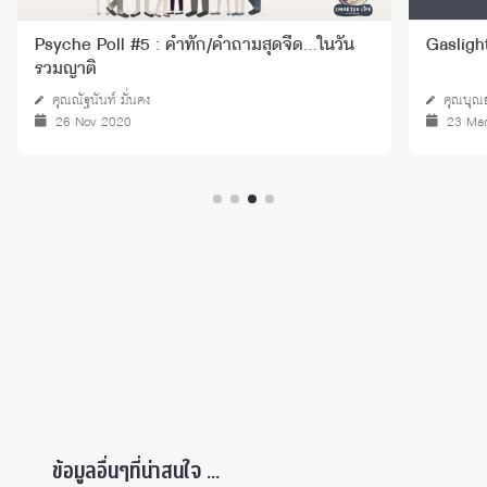
Psyche Poll #5 : คำทัก/คำถามสุดจี๊ด…ในวัน
Gasligh
รวมญาติ
คุณณัฐนันท์ มั่นคง
คุณบุณ
26 Nov 2020
23 Ma
ข้อมูลอื่นๆที่น่าสนใจ ...