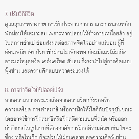
7. ปรับวิถีชีวิต
ดูแลสุขภาพร่างกาย การรับประทานอาหาร และการนอนหลับ
พักผ่อนให้เหมาะสม เพราะหากปล่อยให้ร่างกายเหนื่อยล้า อยู่
ในสภาพย่ำแย่ ย่อมส่งผลต่อสภาพจิตใจอย่างแน่นอน ผู้ที่
อ่อนเพลีย เจ็บป่วย พักผ่อนไม่เพียงพอ ย่อมมีแนวโน้มเกิด
อารมณ์หงุดหงิด เคร่งเครียด สับสน ซึ่งจะนำไปสู่การคิดแบบ
ฟุ้งซ่าน และความคิดแบบหวาดระแวงได้
8. การทำจิตใจให้ปลอดโปร่ง
หากความหวาดระแวงเกิดจากความวิตกกังวลหรือ
ความเครียด การทำสมาธิ หรือการฝึกให้มีสติกับปัจจุบันขณะ
โดยอาจใช้การฝึกสมาธิหรือฝึกสติตามแบบที่ถนัด หรือออก
กำลังกายในรูปแบบที่ต้องอาศัยการฝึกสติร่วมด้วย เช่น โยคะ
ชี่กง หรือไทเก็ก ก็จะช่วยให้ผ่อนคลาย ลดความคิดฟุ้งซ่าน