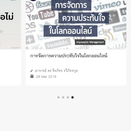
องที่เคยขึ้นชื่อว่าการศึกษาดี
อิทธิพลของสื่อต่อการเพิ่มการช่
โลก
ดลาย
ผศ. ดร.วัชราภรณ์ บุญญศิริวัฒน์
01 Mar 2018