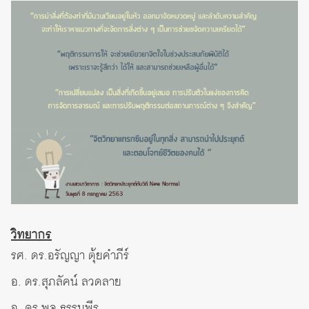
วิทยากร
รศ. ดร.อรัญญา ตุ้ยคำภีร์
อ. ดร.สุภลัคน์ ลวดลาย
อ. ดร.พจ ธรรมพีร