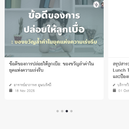
ข้อดีของการปล่อยให้ลูกเบื่อ: ของขวัญล้ำค่าใน
สรุปสาร
ยุคแห่งความเร่งรีบ
Lunch Ta
และป้อง
อาจารย์อาภาพร อุษณรัศมี
บริการว
18 Nov 2025
01 Oc