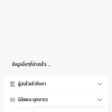
ข้อมูลอื่นๆที่น่าสนใจ ...
ผู้สนใจเข้าศึกษา
นิสิตและบุคลากร