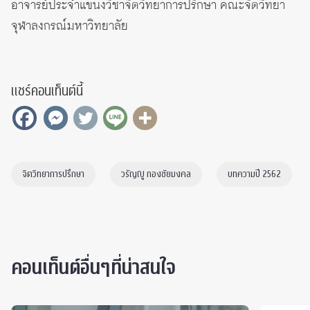
อาจารย์ประจำแขนงวิชาจิตวิทยาการปรึกษา คณะจิตวิทยา
จุฬาลงกรณ์มหาวิทยาลัย
แชร์คอนเท็นต์นี้
จิตวิทยาการปรึกษา
วรัญญู กองชัยมงคล
บทความปี 2562
คอนเท็นต์อื่นๆที่น่าสนใจ