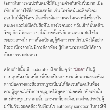
โอกาสในการพบปะกับคนที่มีพื้นฐานต่างกันเพิ่มขึ้นมาก เมื่อ
เทียบกับการใช้สื่อกระแสหลัก เช่น โทรทัศน์และสื่อสังคม
ออนไลน์ที่ผู้ใช้อาจเลือกที่จะติดตามเพจใดเพจหนึ่งที่ตรงใจ
ตนเอง และไม่เปิดรับสื่อที่ไม่ตรงใจตนเอง คลับเฮ้าส์นั้นคล้าย
วิทยุ คือ มีห้องต่าง ๆ ซึ่งมีการตั้งหัวข้อตามความสนใจใน
ระยะเวลาหนึ่ง หากห้องเปิดอยู่ผู้ฟังสามารถเข้าไปฟังได้อย่าง
อิสระ เนื่องจากไม่มีการล็อกห้อง ผู้ฟังสามารถยกมือได้หาก
ต้องการร่วมสนทนา
คลับเฮ้าส์นั้น มี moderator เรียกสั้น ๆ ว่า
“ม็อด”
เป็นผู้
ควบคุมห้อง ม็อดนี่เองที่มีผลเป็นอย่างมากต่อพลวัตของห้อง
หากม็อดวางและสื่อสารกฎระเบียบให้ชัดเจนกับคนในห้อง
เช่น ผู้พูดจะได้รับการอนุญาตให้พูดหากม็อดเรียกชื่อเท่านั้น
และห้ามพูดแทรกคนอื่น และหากม็อดแจ้งบทลงโทษสำหรับผู้
ฝ่าฝืนก็จะสอดคล้องกับเงื่อนไข authority sanction ในกรณีที่