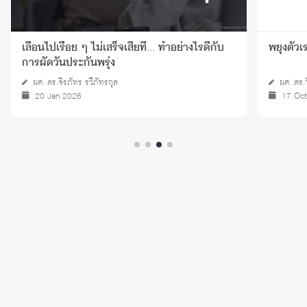
เลื่อนไปเรื่อย ๆ ไม่เสร็จเสียที... ทำอย่างไรดีกับ
พยุงตัวเ
การผัดวันประกันพรุ่ง
ผศ. ดร.จิรภัทร รวีภัทรกุล
ผศ. ดร.
20 Jan 2026
17 Oc