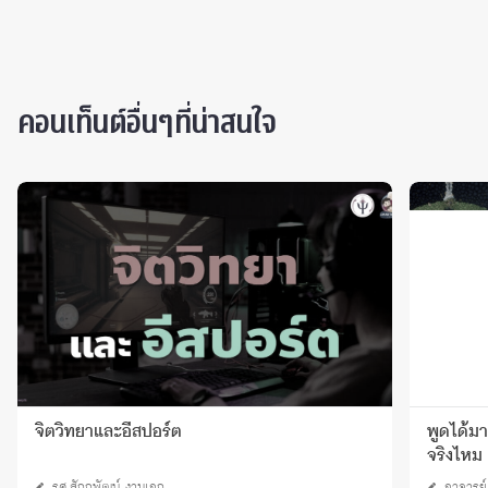
คอนเท็นต์อื่นๆที่น่าสนใจ
จิตวิทยาและอีสปอร์ต
พูดได้ม
จริงไหม
รศ.สักกพัฒน์ งามเอก
อาจารย์ 