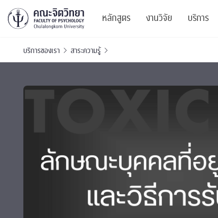
หลักสูตร
งานวิจัย
บริการ
บริการของเรา
สาระความรู้
ศูนย์และกลุ่มวิจั
สาระ
ทรัพยากรและสิ่ง
บริ
ปริญญาบัณฑิต
ผลงานตีพิมพ์
PSY
หลักสูตรปริญญาตรี
งานประชุมวิชาก
ศูนย
งานประชุมวิชากา
ศูนย
TICP 2023
Life
นิสิตปัจจุบัน
SSBW Activitie
CU 