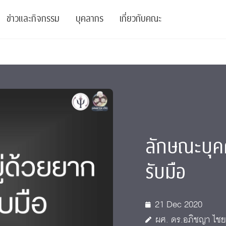
ข่าวและกิจกรรม
บุคลากร
เกี่ยวกับคณะ
ย
ความรู้
ข่าวทั้งหมด
คณาจารย์
พันธกิจ
สนับสนุน
การวิชาการ
ข่าวประชาสัมพันธ์
เจ้าหน้าที่
สมาคมนิสิตเก่า
บัณฑิตศึกษา
 Stats Clinic
เสวนาและบรรยายพิเศษ
นักวิจัยหลังปริญญาเอก
เชิดชูศิษย์เก่า
หลักสูตรปริญญาโทและ
ลักษณะบุคค
ปริญญาเอก
าร
์สุขภาวะทางจิต
โครงการอบรม
ผู้บริหาร
บริจาค
รับมือ
รระดับนานาชาติ
์จิตวิทยาเพื่อประสิทธิภาพองค์กร
ตำแหน่งงาน
รายงานประจำปี
 Di
ติดต่อเรา
21 Dec 2020
s
Radio
Intranet
ผศ. ดร.อภิชญา ไชย