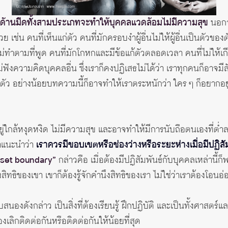
ด้านมืดทั้งสามประเภทจะทำให้บุคคลแวดล้อมไม่มีความสุข
นอกจา
ย เช่น คนที่เห็นแก่ตัว คนที่มักครอบงำผู้อื่นไม่ให้ผู้อื่นเป็นตัวขอ
ที่ไม่ทำตามที่พูด คนที่มักโกหกและมีข้อแก้ตัวตลอดเวลา คนที่ไม่ให้
ม่ฟังความคิดบุคคลอื่น ซึ่งเราก็คงปฏิเสธไม่ได้ว่า เราทุกคนก็อาจม
ู้ตัว อย่างน้อยบทความนี้ก็อาจทำให้เราตระหนักว่า ใคร ๆ ก็อยากอย
ู่ใกล้หงุดหงิด ไม่มีความสุข และอาจทำให้มีการนับถือตนเองที่ต่ำลง
ยาแนะนำว่า
เราควรมีขอบเขตหรือช่องว่างหรือระยะห่างเมื่อมีปฏิสัมพ
“set boundary”
กล่าวคือ เมื่อต้องมีปฏิสัมพันธ์กับบุคคลเหล่านี้ก
สิทธิของเขา เขาก็ต้องรู้จักคำนึงสิทธิของเรา ไม่ใช่ว่าเราต้องโอนอ
นองดังกล่าว เป็นสิ่งที่ต้องเรียนรู้ ฝึกปฏิบัติ และเป็นทั้งศาสตร์
องเลิกติดต่อกันหรือติดต่อกันให้น้อยที่สุด