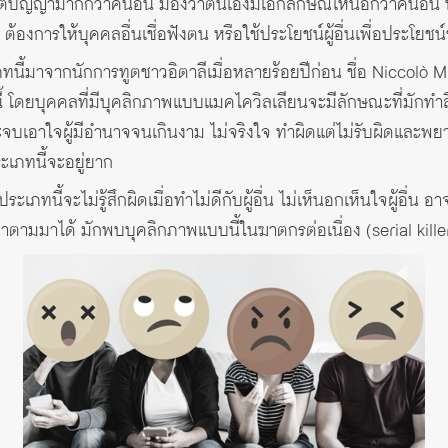
ปัญญามากกว่าคนอื่น มองว่าตนเองมีเอกลักษณ์เหนือกว่าคนอื่น ห
 ต้องการให้บุคคลอื่นเชื่อฟังตน หรือใช้ประโยชน์ผู้อื่นเพื่อประโย
ี้มาจากนักการทูตชาวอิตาลีเมื่อหลายร้อยปีก่อน ชื่อ Niccolò Machi
โดยบุคคลที่มีบุคลิกภาพแบบแมคไควิลเลียนจะมีลักษณะที่มักทำสิ
ะจบเอาใจผู้มีอำนาจจนเกินงาม ไม่จริงใจ ทำผิดแต่ไม่รับผิดและพยา
ะเภทนี้จะอยู่ยาก
ะเภทนี้จะไม่รู้สึกผิดเมื่อทำไม่ดีกับผู้อื่น ไม่เห็นอกเห็นใจผู้อื่น 
ตามมาได้ มักพบบุคลิกภาพแบบนี้ในฆาตกรต่อเนื่อง (serial kille