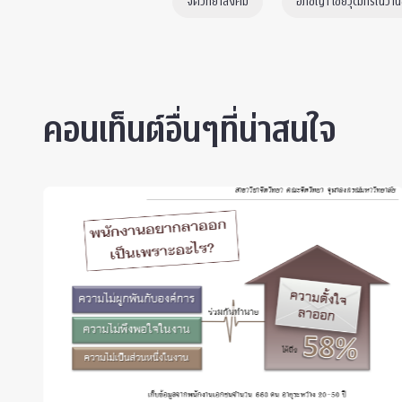
จิตวิทยาสังคม
อภิชญา ไชยวุฒิกรณ์วาน
คอนเท็นต์อื่นๆที่น่าสนใจ