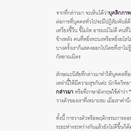
จากที่กล่าวมา จะเห็นได้ว่า
บุคลิกภาพ
ต่อการที่บุคคลทั่วไปจะมีปฏิสัมพันธ์ด้ว
เหวี่ยงขี้วีน ขี้โมโห อารมณ์ไม่ดี คน
ข้างหลัง คนที่หยิ่งทะนงหรือหยิ่งยโสไ
บางครั้งเราก็แสดงออกไปโดยที่เราไม่ร
กัลยาณมิตร
ลักษณะนิสัยที่กล่าวมาทำให้บุคคลที่อย
เหล่านี้ให้มีความสุขกันค่ะ นักจิตวิท
กล่าวมา
หรือที่ภาษาอังกฤษใช้คำว่า
วางตัวของเราที่เหมาะสม เมื่อเราคำนึง
ทั้งนี้ การวางตัวหรือพฤติกรรมการตอบส
ระยะห่างระหว่างกันแล้วยังไม่ดีขึ้นก็ต้