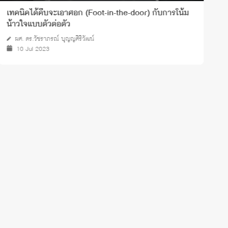
เพราะไม่สมบูรณ์แบบ...จึงไม่สมควรเป็นผู้ถูกกระทำ : รู้จัก
เ
มายาคติ “Perfect Victim” หรือ “เหยื่อในอุดมคติ”
น
คุณบุณยาพร อนะมาน
09 Aug 2023