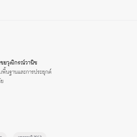
ไชยวุฒิกรณ์วานิช
มพื้นฐานและการประยุกต์
ัย