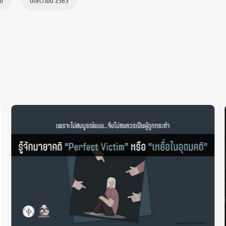
ิช
บทความปี 2563