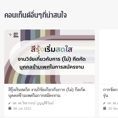
คอนเท็นต์อื่นๆที่น่าสนใจ
สีรุ้งเริ่มสดใส งานวิจัยเกี่ยวกับการ (ไม่) กีดกัด
การจัดก
บุคคลข้ามเพศในการสมัครงาน
รุ่น
ผศ. ดร.วัชราภรณ์ บุญญศิริวัฒน์
รศ. ดร
06 Jun 2022
30 No