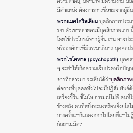
ความสำคัญ มีอำนาจ มีความงาม มีสติ
มีตำแหน่ง ต้องการการชื่นชมจากผู้อื่น
พวกแมคไควิลเลียน
บุคลิกภาพประเภทน
รอบตัวเขาหลายคนมีบุคลิกภาพแบบนี้ 
โดยใช้ประโยชน์จากผู้อื่น เช่น อาจปร
หรือองค์การที่มีธรรมาภิบาล บุคคลปร
พวกไซโคพาธ (psychopath)
บุคคลปร
ๆ จะทำให้เกิดความเจ็บปวดหรือปัญหา
จากที่กล่าวมา จะเห็นได้ว่า
บุคลิกภาพ
ต่อการที่บุคคลทั่วไปจะมีปฏิสัมพันธ์ด้ว
เหวี่ยงขี้วีน ขี้โมโห อารมณ์ไม่ดี คน
ข้างหลัง คนที่หยิ่งทะนงหรือหยิ่งยโสไ
บางครั้งเราก็แสดงออกไปโดยที่เราไม่ร
กัลยาณมิตร