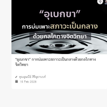
“อุเบกขา” การบ่มเพาะสภาวะเป็นกลางด้วยกลไกทาง
จิตวิทยา
คุณอุษณีย์ ศิริอุยานนท์
15 Feb 2026