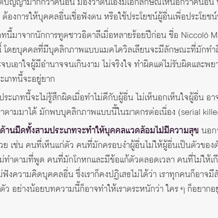
ปัญญามากกว่าคนอื่น มองว่าตนเองมีเอกลักษณ์เหนือกว่าคนอื่น ห
 ต้องการให้บุคคลอื่นเชื่อฟังตน หรือใช้ประโยชน์ผู้อื่นเพื่อประโย
ี้มาจากนักการทูตชาวอิตาลีเมื่อหลายร้อยปีก่อน ชื่อ Niccolò Machi
โดยบุคคลที่มีบุคลิกภาพแบบแมคไควิลเลียนจะมีลักษณะที่มักทำสิ
ะจบเอาใจผู้มีอำนาจจนเกินงาม ไม่จริงใจ ทำผิดแต่ไม่รับผิดและพยา
ะเภทนี้จะอยู่ยาก
ะเภทนี้จะไม่รู้สึกผิดเมื่อทำไม่ดีกับผู้อื่น ไม่เห็นอกเห็นใจผู้อื่น 
ตามมาได้ มักพบบุคลิกภาพแบบนี้ในฆาตกรต่อเนื่อง (serial kille
ด้านมืดทั้งสามประเภทจะทำให้บุคคลแวดล้อมไม่มีความสุข
นอกจา
ย เช่น คนที่เห็นแก่ตัว คนที่มักครอบงำผู้อื่นไม่ให้ผู้อื่นเป็นตัวขอ
ที่ไม่ทำตามที่พูด คนที่มักโกหกและมีข้อแก้ตัวตลอดเวลา คนที่ไม่ให้
ม่ฟังความคิดบุคคลอื่น ซึ่งเราก็คงปฏิเสธไม่ได้ว่า เราทุกคนก็อาจม
ู้ตัว อย่างน้อยบทความนี้ก็อาจทำให้เราตระหนักว่า ใคร ๆ ก็อยากอย