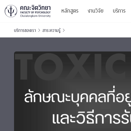
หลักสูตร
งานวิจัย
บริการ
บริการของเรา
สาระความรู้
ศูนย์และกลุ่มวิจั
สาระ
ทรัพยากรและสิ่ง
บริ
ปริญญาบัณฑิต
ผลงานตีพิมพ์
PSY
หลักสูตรปริญญาตรี
งานประชุมวิชาก
ศูนย
งานประชุมวิชากา
ศูนย
TICP 2023
Life
นิสิตปัจจุบัน
SSBW Activitie
CU 