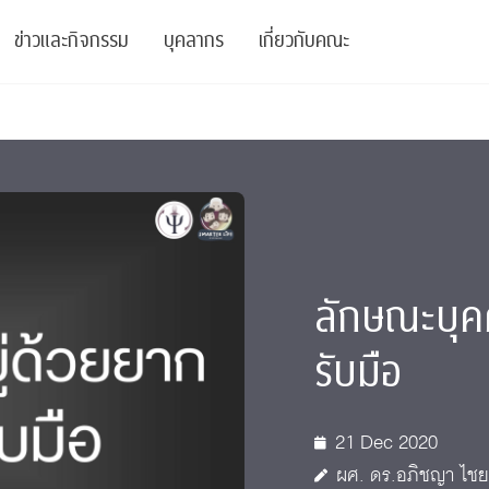
ข่าวและกิจกรรม
บุคลากร
เกี่ยวกับคณะ
ย
ความรู้
ข่าวทั้งหมด
คณาจารย์
พันธกิจ
สนับสนุน
การวิชาการ
ข่าวประชาสัมพันธ์
เจ้าหน้าที่
สมาคมนิสิตเก่า
บัณฑิตศึกษา
 Stats Clinic
เสวนาและบรรยายพิเศษ
นักวิจัยหลังปริญญาเอก
เชิดชูศิษย์เก่า
หลักสูตรปริญญาโทและ
ลักษณะบุคค
ปริญญาเอก
าร
์สุขภาวะทางจิต
โครงการอบรม
ผู้บริหาร
บริจาค
รับมือ
รระดับนานาชาติ
์จิตวิทยาเพื่อประสิทธิภาพองค์กร
ตำแหน่งงาน
รายงานประจำปี
 Di
ติดต่อเรา
21 Dec 2020
s
Radio
Intranet
ผศ. ดร.อภิชญา ไชย