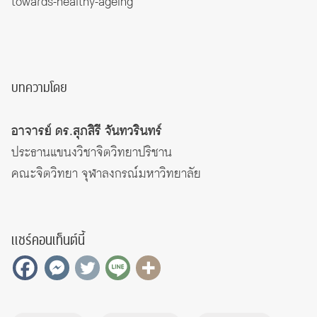
towards-healthy-ageing
บทความโดย
อาจารย์ ดร.สุภสิรี จันทวรินทร์
ประธานแขนงวิชาจิตวิทยาปริชาน
คณะจิตวิทยา จุฬาลงกรณ์มหาวิทยาลัย
แชร์คอนเท็นต์นี้