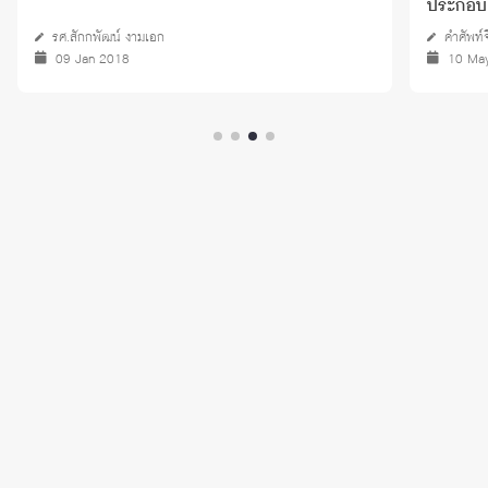
ประกอบ
รศ.สักกพัฒน์ งามเอก
คำศัพท์
09 Jan 2018
10 Ma