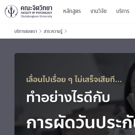
หลักสูตร
งานวิจัย
บริการ
บริการของเรา
สาระความรู้
ศูนย์และกลุ่มวิจั
สาระ
ทรัพยากรและสิ่ง
บริ
ปริญญาบัณฑิต
ผลงานตีพิมพ์
PSY
หลักสูตรปริญญาตรี
งานประชุมวิชาก
ศูนย
งานประชุมวิชากา
ศูนย
TICP 2023
Life
นิสิตปัจจุบัน
SSBW Activitie
CU 