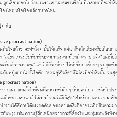
ะถูกเลื่อนออกไปก่อน เพราะเราหมดแรงหรือไม่มีเวลาพอที่จะทำสิ่งน
นเรื่องใหญ่หรือเรื่องเล็กขนาดไหน
่ ๆ คือ
assive procrastination)
ัดสินใจแล้วว่าจะทำสิ่ง ๆ นั้นให้เสร็จ แต่เราก็หลีกเลี่ยงหรือเลื่อ
่า
“เดี๋ยวเราจะเริ่มพิมพ์รายงานหลังจากที่เราล้างจานเสร็จ”
แต่เมื่อ
จจะเริ่มทำรายงานละ”
แล้วก็มีเรื่องอื่น ๆ ให้ทำขึ้นมาเรื่อย ๆ จนสุดท
ะกันพรุ่งแบบไม่ตั้งใจคือ
“ความรู้สึกผิด”
ที่ไม่ลงมือทำสิ่งนั้น จน
ve procrastination)
าร วางแผน และตั้งใจที่จะเลื่อนการทำสิ่ง ๆ นั้นออกไป การผัดวันประ
ดันของเวลาจะทำให้เราทำงานได้ดีที่สุด”
สำหรับบางคนความเชื่อนี้อ
ำงานได้ดีภายใต้แรงกดดันของเวลา แต่สิ่งที่อาจจะเกิดขึ้นตามมาหล
กันพรุ่ง เช่น ความรู้สึกเหนื่อยจากการที่ต้องรีบและทุ่มเทพลังทั้งห