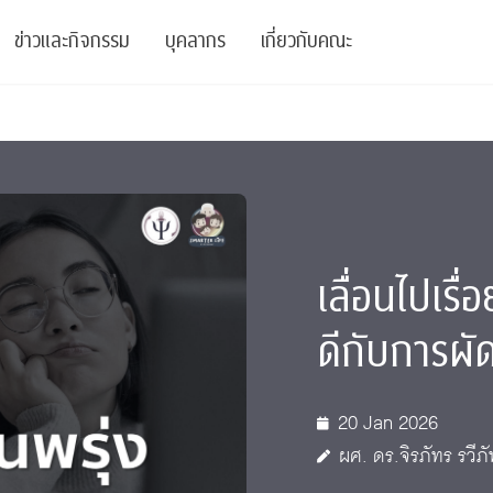
ข่าวและกิจกรรม
บุคลากร
เกี่ยวกับคณะ
ย
ความรู้
ข่าวทั้งหมด
คณาจารย์
พันธกิจ
สนับสนุน
การวิชาการ
ข่าวประชาสัมพันธ์
เจ้าหน้าที่
สมาคมนิสิตเก่า
บัณฑิตศึกษา
 Stats Clinic
เสวนาและบรรยายพิเศษ
นักวิจัยหลังปริญญาเอก
เชิดชูศิษย์เก่า
หลักสูตรปริญญาโทและ
เลื่อนไปเรื่
ปริญญาเอก
าร
์สุขภาวะทางจิต
โครงการอบรม
ผู้บริหาร
บริจาค
ดีกับการผัด
รระดับนานาชาติ
์จิตวิทยาเพื่อประสิทธิภาพองค์กร
ตำแหน่งงาน
รายงานประจำปี
 Di
ติดต่อเรา
20 Jan 2026
ผศ. ดร.จิรภัทร รวีภั
s
Radio
Intranet