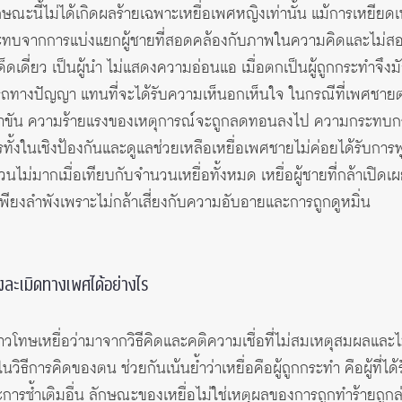
ณะนี้ไม่ได้เกิดผลร้ายเฉพาะเหยื่อเพศหญิงเท่านั้น แม้การเหยียด
ระทบจากการแบ่งแยกผู้ชายที่สอดคล้องกับภาพในความคิดและไม่สอดคล
ด็ดเดี่ยว เป็นผู้นำ ไม่แสดงความอ่อนแอ เมื่อตกเป็นผู้ถูกกระทำจ
ปัญญา แทนที่จะได้รับความเห็นอกเห็นใจ ในกรณีที่เพศชายตกเ
องขำขัน ความร้ายแรงของเหตุการณ์จะถูกลดทอนลงไป ความกระทบก
้งในเชิงป้องกันและดูแลช่วยเหลือเหยื่อเพศชายไม่ค่อยได้รับการพูดถ
ไม่มากเมื่อเทียบกับจำนวนเหยื่อทั้งหมด เหยื่อผู้ชายที่กล้าเปิดเผยเ
ียงลำพังเพราะไม่กล้าเสี่ยงกับความอับอายและการถูกดูหมิ่น
งละเมิดทางเพศได้อย่างไร
ล่าวโทษเหยื่อว่ามาจากวิธีคิดและคติความเชื่อที่ไม่สมเหตุสมผลและ
นวิธีการคิดของตน ช่วยกันเน้นย้ำว่าเหยื่อคือผู้ถูกกระทำ คือผู้ที่ได
ารซ้ำเติมอื่น ลักษณะของเหยื่อไม่ใช่เหตุผลของการถูกทำร้ายถูกล