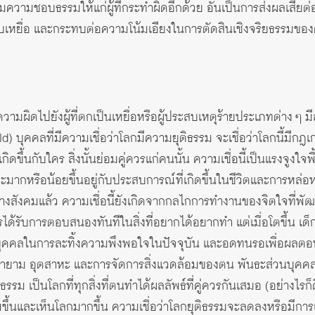
วามชอบธรรมให้แก่ผู้ที่กระทำผิดอีกด้วย อันเป็นการส่งผลเสียต่อ
หรับเหยื่อ และกระทบต่อความโน้มเอียงในการตัดสินเชิงจริยธรรมข
ผิดไปยังผู้ที่ตกเป็นเหยื่อหรือผู้ประสบเหตุร้ายประเภทต่าง ๆ มีส่
ld
) บุคคลที่มีความเชื่อว่าโลกมีความยุติธรรม จะเชื่อว่าโลกนี้มีก
ใดเกิดขึ้นกับใคร สิ่งนั้นย่อมคู่ควรแก่คนนั้น ความเชื่อนี้เป็นแรงจู
้ จะมากหรือน้อยขึ้นอยู่กับประสบการณ์ที่เกิดขึ้นในชีวิตและการ
ังคมแล้ว ความเชื่อนี้ยังเกิดจากกลไกการทำงานของจิตใจที่พัฒนา
รับการตอบสนองทันทีในสิ่งที่อยากได้อยากทำ แต่เมื่อโตขึ้น เด็
ส่วนบุคคลในการละทิ้งความพึงพอใจในปัจจุบัน และอดทนรอเพื่อผลตอบ
ยายาม อุตสาหะ และการจัดการสิ่งแวดล้อมของตน พันธะส่วนบุคคลเหล่
ิธรรม เป็นโลกที่ทุกสิ่งที่ตนทำได้ผลลัพธ์ที่คู่ควรกันเสมอ
(อย่างไรก็
่มขึ้นและเห็นโลกมากขึ้น ความเชื่อว่าโลกยุติธรรมจะลดลงหรือมีก