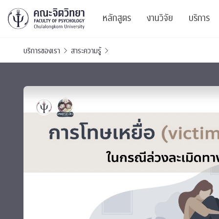
หลักสูตร
งานวิจัย
บริการ
บริการของเรา
สาระความรู้
ศูนย์และกลุ่มวิจั
สาระ
ทรัพยากรและสิ่ง
บริ
ปริญญาบัณฑิต
ผลงานตีพิมพ์
PSY
หลักสูตรปริญญาตรี
งานประชุมวิชาก
ศูนย
งานประชุมวิชากา
ศูนย
TICP 2023
Life
นิสิตปัจจุบัน
SSBW Activitie
CU 