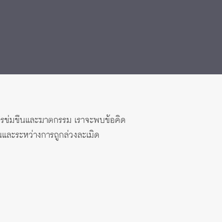
นการข่มขืนและฆาตกรรม เราจะพบข้อคิด
อนและระหว่างการถูกล่วงละเมิด