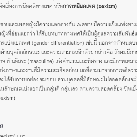
คือเรื่องการมีอคติทางเพศ หรือ
การเหยียดเพศ (sexism)
ศชายและเพศหญิงมีความแตกต่างกัน เพศชายมีความแข็งแกร่งทางส
ศหญิงที่อ่อนแอกว่า ได้รับบทบาททางเพศให้เป็นผู้ดูแลความสัมพั
ารแบ่งแยกเพศ (gender differentiation) เช่นนี้ นอกจากกำหน
มด้านบุคลิกลักษณะ และความสามารถอีกด้วย กล่าวคือ สังคมมีภาพ
งอำนาจ เป็นอิสระ (masculine) เก่งคำนวณและทิศทาง และมีภาพเหมา
) เก่งภาษาและงานที่มีความละเอียดอ่อน ผลที่ตามมาจากการคติความเช
ะได้รับการยกย่อง ชมชอบ ส่วนบุคคลที่มีลักษณะไม่สอดคล้องจะได้
งในลักษณะแบ่งแยกเป็นกลุ่มดี-กลุ่มเลว ตามความสอดคล้อง-ขัดแย้ง
sexism)
วย
 sexism) และ