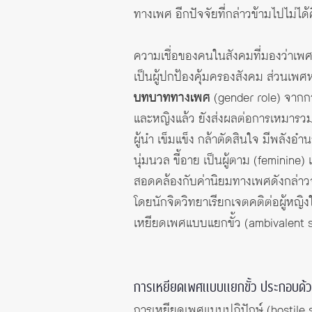
ทางเพศ อีกปัจจัยที่กล่าวข้ามไปไม่ได้
ความเชื่อของคนในสังคมที่มองว่าเพ
เป็นผู้ปกป้องคุ้มครองสังคม ส่วนเพ
บทบาททางเพศ
(
gender role
) จากก
และหญิงแล้ว ยังส่งผลต่อการเหมารว
ผู้นำ เข็มแข็ง กล้าตัดสินใจ มีพลั
นุ่มนวล ขี้อาย เป็นผู้ตาม (feminine
สอดคล้องกับค่านิยมทางเพศดังกล่าวจ
โดยนักจิตวิทยาเรียกเจตคติต่อผู้หญิ
เหยียดเพศแบบแยกขั้ว (ambivalent 
การเหยียดเพศแบบแยกขั้ว
ประกอบด้
การเหยียดเพศแบบปฏิปักษ์ (hostile