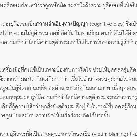
งชี้พฤติกรรมก่อนหน้าว่าถูกหรือผิด จะคำนึงถึงความยุติธรรมที่แท้จริง
ีความยุติธรรมเป็น
ความลำเอียงทางปัญญา
(
cognitive bias
) ซึ่ง
้วยความไม่ยุติธรรม กดขี่ กีดกัน ไม่เท่าเทียม คนทำดีไม่ได้ดี คนทำชั่ว
ความเชื่อว่าโลกมีความยุติธรรมเอาไว้เป็นการรักษาความรู้สึกว่าทุ
นเครื่องมือที่คนใช้เป็นเกราะป้องกันทางจิตใจ ช่วยให้บุคคลครุ่นค
ตนได้มากกว่า มองโลกในแง่ดีมากกว่า เชื่อในอำนาจควบคุมภายในตนเ
รดูหมิ่นผู้ที่ตกเป็นเหยื่อ อคติ และการกีดกันสถานภาพ
เมื่อบุคคลพ
มเหตุสมผล ผู้ที่มีความเชื่อว่าโลกมีความยุติธรรมจะกล่าวหาว่าผู้ป
มคิดที่กู้ความรู้สึกว่าทุกสิ่งยังยุติธรรมดีอยู่ ยิ่งในกรณีที่บุคคล
การดูหมิ่นและโยนความผิดให้เหยื่อยิ่งจะเกิดได้มากขึ้น
ความยุติธรรมซึ่งเป็นสาเหตุของการโทษเหยื่อ (victim blaming) โด