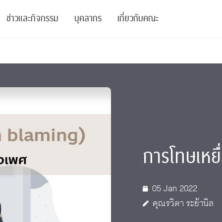
ข่าวและกิจกรรม
บุคลากร
เกี่ยวกับคณะ
ย
ความรู้
ข่าวทั้งหมด
คณาจารย์
พันธกิจ
สนับสนุน
การวิชาการ
ข่าวประชาสัมพันธ์
เจ้าหน้าที่
สมาคมนิสิตเก่า
บัณฑิตศึกษา
 Stats Clinic
เสวนาและบรรยายพิเศษ
นักวิจัยหลังปริญญาเอก
เชิดชูศิษย์เก่า
หลักสูตรปริญญาโทและ
ปริญญาเอก
าร
์สุขภาวะทางจิต
โครงการอบรม
ผู้บริหาร
บริจาค
การโทษเหยื
รระดับนานาชาติ
์จิตวิทยาเพื่อประสิทธิภาพองค์กร
ตำแหน่งงาน
รายงานประจำปี
 Di
ติดต่อเรา
05 Jan 2022
คุณรวิตา ระย้านิล
s
Radio
Intranet