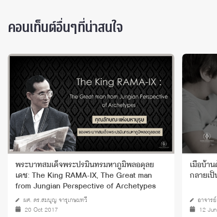
คอนเท็นต์อื่นๆที่น่าสนใจ
พระบาทสมเด็จพระปรมินทรมหาภูมิพลอดุลย
เมื่อบ้า
เดช: The King RAMA-IX, The Great man
กลายเป็
from Jungian Perspective of Archetypes
ผศ. ดร.สมบุญ จารุเกษมทวี
อาจารย์
20 Oct 2017
12 Ju