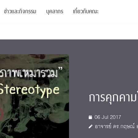
ข่าวและกิจกรรม
บุคลากร
เกี่ยวกับคณะ
ย
ความรู้
ข่าวทั้งหมด
คณาจารย์
พันธกิจ
สนับสนุน
การวิชาการ
ข่าวประชาสัมพันธ์
เจ้าหน้าที่
สมาคมนิสิตเก่า
บัณฑิตศึกษา
 Stats Clinic
เสวนาและบรรยายพิเศษ
นักวิจัยหลังปริญญาเอก
เชิดชูศิษย์เก่า
หลักสูตรปริญญาโทและ
ปริญญาเอก
าร
์สุขภาวะทางจิต
โครงการอบรม
ผู้บริหาร
บริจาค
การคุกคา
รระดับนานาชาติ
์จิตวิทยาเพื่อประสิทธิภาพองค์กร
ตำแหน่งงาน
รายงานประจำปี
 Di
ติดต่อเรา
06 Jul 2017
อาจารย์ ดร.กฤษณ์ อ
s
Radio
Intranet