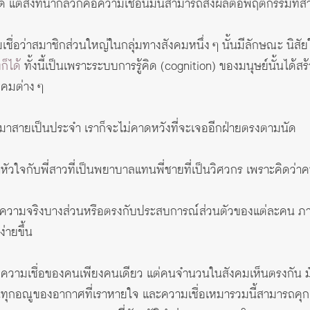
้ แต่สิ่งที่น่ากลัวก็คือความเชื่อนี้มันสามารถส่งผลต่อพฤติกรรมที
ื่อว่าสมาชิกส่วนใหญ่ในกลุ่มทางสังคมหนึ่ง ๆ นั้นมีลักษณะ นิส
ก็ได้
ทั้งนี้เป็นเพราะระบบการรู้คิด (cognition) ของมนุษย์นั้นได้ส
งคมต่าง ๆ
 ๆ มาสายเป็นประจำ เราก็จะไม่คาดหวังที่จะเจออีกฝ่ายตรงตามนัด
ัวใจกับพี่สาวที่เป็นพยาบาลแทนพี่ชายที่เป็นวิศวกร เพราะคิดว่าค
วามจริงบางส่วนหรือตรงกับประสบการณ์ส่วนตัวของแต่ละคน ภาพเหม
่ายขึ้น
่ความเชื่อของคนเพียงคนเดียว แต่คนจำนวนในสังคมเห็นตรงกัน มัน
่ในทุกอณูของอากาศที่เราหายใจ และความเชื่อเหมารวมนี้สามารถคุ