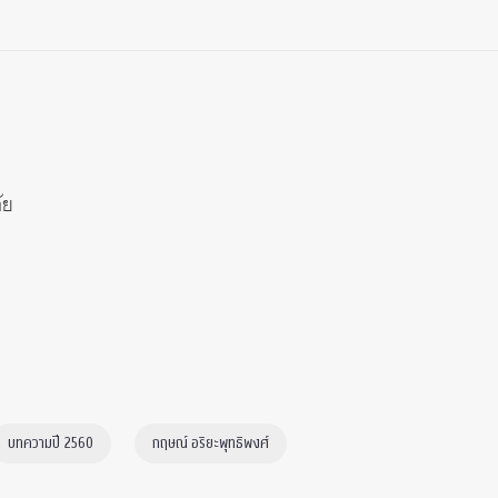
ัย
บทความปี 2560
กฤษณ์ อริยะพุทธิพงศ์