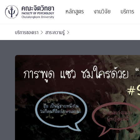
หลักสูตร
งานวิจัย
บริการ
บริการของเรา
สาระความรู้
ศูนย์และกลุ่มวิจั
สาระ
ทรัพยากรและสิ่ง
บริ
ปริญญาบัณฑิต
ผลงานตีพิมพ์
PSY
หลักสูตรปริญญาตรี
งานประชุมวิชาก
ศูนย
งานประชุมวิชากา
ศูนย
TICP 2023
Life
นิสิตปัจจุบัน
SSBW Activitie
CU 