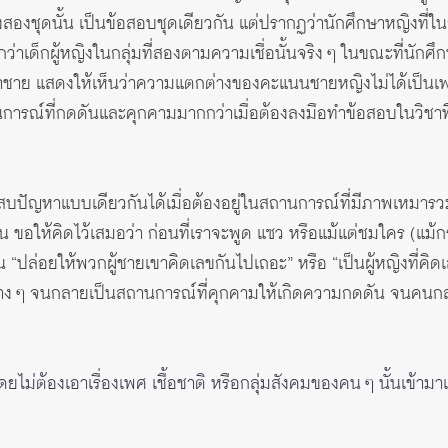
สองชุดนั้น เป็นข้อสอบชุดเดียวกัน แต่ปรากฏว่านักศึกษาหญิงที่ใน
่าเด็กผู้หญิงในกลุ่มที่สองตามความเชื่อนั้นจริง ๆ ในขณะที่นักศึก
าชาย แสดงให้เห็นว่าความแตกต่างของคะแนนชายหญิงไม่ได้เป็
การณ์ที่กดดันและคุกคามมากกว่าเมื่อต้องลงมือทำข้อสอบในวิชาที่ส
ัญหาแบบเดียวกันได้เมื่อต้องอยู่ในสถานการณ์ที่มีภาพเหมารวมว่าผ
ั้น ขอให้คิดไว้เสมอว่า ก่อนที่เราจะพูด แซว หรือแม้แต่ชมใคร (แม้ก
 “ปล่อยให้พวกผู้ชายเขาคิดเลขกันไปเถอะ” หรือ “เป็นผู้หญิงที่คิด
่าง ๆ จนกลายเป็นสถานการณ์ที่คุกคามให้เกิดความกดดัน จนคนกล
ยไม่ต้องเอาเรื่องเพศ เชื้อชาติ หรือกลุ่มสังคมของคน ๆ นั้นเข้ามาเ