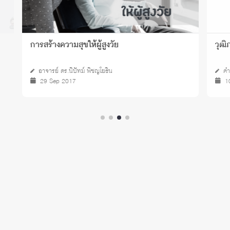
การสร้างความสุขให้ผู้สูงวัย
วุฒิภาว
อาจารย์ ดร.นิปัทม์ พิชญโยธิน
คำศัพท์
29 Sep 2017
10 Ja