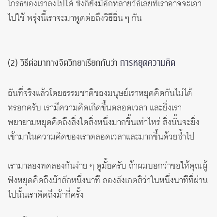
โกรธของเราลงไปได้ ซึ่งก็ยังมีอีกหลายวิธีเลยที่เราอาจจะเอา
ไปใช้ พรุ่งนี้เราจะมาพูดต่อถึงวิธีอื่น ๆ กัน
การหยุดความคิด
(2) วิธีต่อมาทางจิตวิทยาเรียกกันว่า
อันที่จริงแล้วโดยธรรมชาติของมนุษย์เราหยุดคิดกันไม่ได้
หรอกครับ เรามีความคิดเกิดขึ้นตลอดเวลา และยิ่งเรา
พยายามหยุดคิดถึงสิ่งใดสิ่งหนึ่งมากขึ้นเท่าไหร่ สิ่งนั้นจะยิ่ง
เข้ามาในความคิดของเราตลอดเวลาและมากขึ้นด้วยซ้ำไป
เรามาลองทดลองกันง่าย ๆ ดูมั้ยครับ ถ้าผมบอกว่าขอให้คุณผู้
ฟังหยุดคิดถึงม้าสักหนึ่งนาที ลองสังเกตสิว่าในหนึ่งนาทีที่ผ่าน
ไปนั้นเราคิดถึงม้ากี่ครั้ง