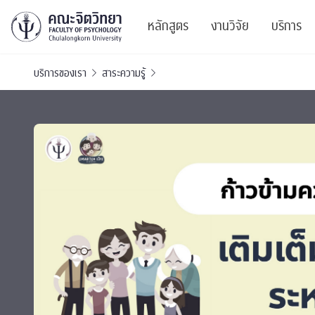
หลักสูตร
งานวิจัย
บริการ
บริการของเรา
สาระความรู้
ศูนย์และกลุ่มวิจั
สาระ
ทรัพยากรและสิ่ง
บริ
ปริญญาบัณฑิต
ผลงานตีพิมพ์
PSY
หลักสูตรปริญญาตรี
งานประชุมวิชาก
ศูนย
งานประชุมวิชากา
ศูนย
TICP 2023
Life
นิสิตปัจจุบัน
SSBW Activitie
CU 