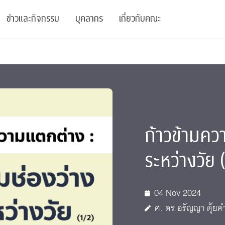
ข่าวและกิจกรรม
บุคลากร
เกี่ยวกับคณะ
ย
ความรู้
ข่าวทั้งหมด
คณาจารย์
พันธกิจ
สนับสนุน
การวิชาการ
ข่าวประชาสัมพันธ์
เจ้าหน้าที่
สมาคมนิสิตเก่า
บัณฑิตศึกษา
 Stats Clinic
เสวนาและบรรยายพิเศษ
นักวิจัยหลังปริญญาเอก
เชิดชูศิษย์เก่า
หลักสูตรปริญญาโทและ
ก้าวข้ามคว
ปริญญาเอก
าร
์สุขภาวะทางจิต
โครงการอบรม
ผู้บริหาร
บริจาค
ระหว่างวัย 
รระดับนานาชาติ
์จิตวิทยาเพื่อประสิทธิภาพองค์กร
ตำแหน่งงาน
รายงานประจำปี
 Di
ติดต่อเรา
04 Nov 2024
ศ. ดร.อรัญญา ตุ้ยคำ
s
Radio
Intranet