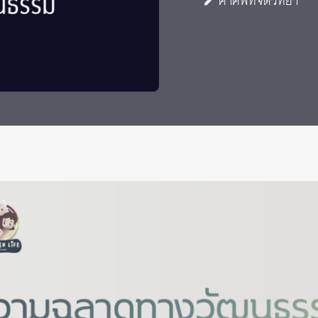
คำศัพท์จิตวิทยา