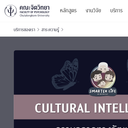
หลักสูตร
งานวิจัย
บริการ
บริการของเรา
สาระความรู้
ศูนย์และกลุ่มวิจั
สาระ
ทรัพยากรและสิ่ง
บริ
ปริญญาบัณฑิต
ผลงานตีพิมพ์
PSY
หลักสูตรปริญญาตรี
งานประชุมวิชาก
ศูนย
งานประชุมวิชากา
ศูนย
TICP 2023
Life
นิสิตปัจจุบัน
SSBW Activitie
CU 