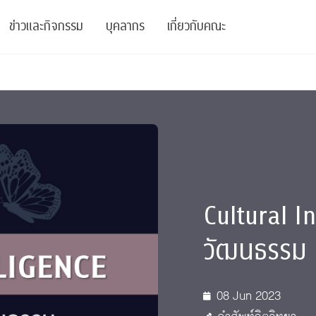
ข่าวและกิจกรรม
บุคลากร
เกี่ยวกับคณะ
ย
ความรู้
ข่าวทั้งหมด
คณาจารย์
พันธกิจ
สนับสนุน
การวิชาการ
ข่าวประชาสัมพันธ์
เจ้าหน้าที่
สมาคมนิสิตเก่า
บัณฑิตศึกษา
 Stats Clinic
เสวนาและบรรยายพิเศษ
นักวิจัยหลังปริญญาเอก
เชิดชูศิษย์เก่า
หลักสูตรปริญญาโทและ
ปริญญาเอก
าร
์สุขภาวะทางจิต
โครงการอบรม
ผู้บริหาร
บริจาค
Cultural I
รระดับนานาชาติ
์จิตวิทยาเพื่อประสิทธิภาพองค์กร
ตำแหน่งงาน
รายงานประจำปี
วัฒนธรรม
 Di
ติดต่อเรา
08 Jun 2023
s
Radio
Intranet