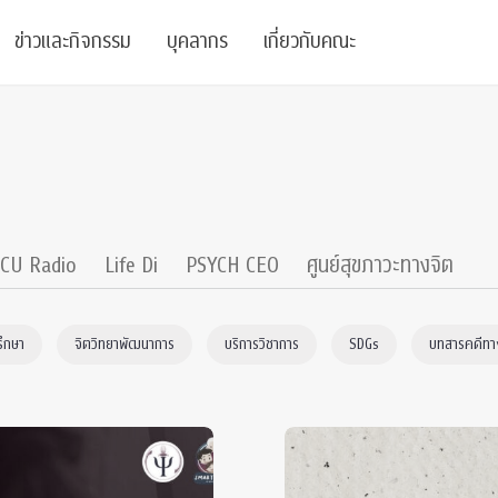
ข่าวและกิจกรรม
บุคลากร
เกี่ยวกับคณะ
ย
ความรู้
ข่าวทั้งหมด
คณาจารย์
พันธกิจ
สนับสนุน
การวิชาการ
ข่าวประชาสัมพันธ์
เจ้าหน้าที่
สมาคมนิสิตเก่า
บัณฑิตศึกษา
 Stats Clinic
เสวนาและบรรยายพิเศษ
นักวิจัยหลังปริญญาเอก
เชิดชูศิษย์เก่า
CU Radio
Life Di
PSYCH CEO
ศูนย์สุขภาวะทางจิต
หลักสูตรปริญญาโทและ
ปริญญาเอก
าร
์สุขภาวะทางจิต
โครงการอบรม
ผู้บริหาร
บริจาค
รึกษา
จิตวิทยาพัฒนาการ
บริการวิชาการ
SDGs
บทสารคดีทาง
รระดับนานาชาติ
์จิตวิทยาเพื่อประสิทธิภาพองค์กร
ตำแหน่งงาน
รายงานประจำปี
 Di
ติดต่อเรา
s
Radio
Intranet