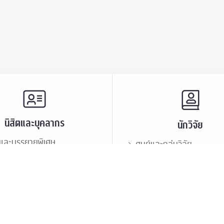
นิสิตและบุคลากร
นักวิจัย
และบรรยายพิเศษ
ศูนย์และกลุ่มวิจัย
ะชาสัมพันธ์
ทรัพยากรและสิ่งสนับสนุนก
นิสิตเก่า
เสวนาและบรรยายพิเศษ
กร
บุคลากร