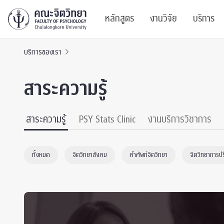
หลักสูตร
งานวิจัย
บริการ
บริการของเรา
ศูนย์และกลุ่มวิจั
สาระ
สาระความรู้
ทรัพยากรและสิ่ง
บริ
ปริญญาบัณฑิต
ผลงานตีพิมพ์
PSY
สาระความรู้
PSY Stats Clinic
งานบริการวิชาการ
หลักสูตรปริญญาตรี
งานประชุมวิชาก
ศูนย
ทั้งหมด
จิตวิทยาสังคม
คำศัพท์จิตวิทยา
จิตวิทยาการป
งานประชุมวิชากา
ศูนย
TICP 2023
Life
นิสิตปัจจุบัน
SSBW Activitie
CU 