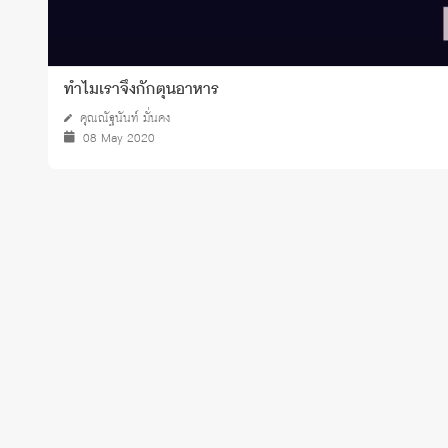
ทำไมเราจึงกักตุนอาหาร
คุณณัฐนันท์ มั่นคง
08 May 2020