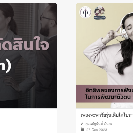
เพลงจะพาวัยรุ่นเติบโตไป
คุณณัฐนันท์ มั่นคง
27 Dec 2023