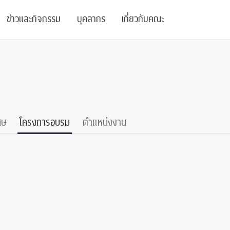
ข่าวและกิจกรรม
บุคลากร
เกี่ยวกับคณะ
ย
ความรู้
ข่าวทั้งหมด
คณาจารย์
พันธกิจ
สนับสนุน
การวิชาการ
ข่าวประชาสัมพันธ์
เจ้าหน้าที่
สมาคมนิสิตเก่า
บัณฑิตศึกษา
 Stats Clinic
เสวนาและบรรยายพิเศษ
นักวิจัยหลังปริญญาเอก
เชิดชูศิษย์เก่า
ศษ
โครงการอบรม
ตำแหน่งงาน
หลักสูตรปริญญาโทและ
ปริญญาเอก
าร
์สุขภาวะทางจิต
โครงการอบรม
ผู้บริหาร
บริจาค
รระดับนานาชาติ
์จิตวิทยาเพื่อประสิทธิภาพองค์กร
ตำแหน่งงาน
รายงานประจำปี
 Di
ติดต่อเรา
s
Radio
Intranet