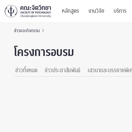
หลักสูตร
งานวิจัย
บริการ
ข่าวและกิจกรรม
ศูนย์และกลุ่มวิจั
สาระ
โครงการอบรม
ทรัพยากรและสิ่ง
บริ
ปริญญาบัณฑิต
ผลงานตีพิมพ์
PSY
ข่าวทั้งหมด
ข่าวประชาสัมพันธ์
เสวนาและบรรยายพิเ
หลักสูตรปริญญาตรี
งานประชุมวิชาก
ศูนย
งานประชุมวิชากา
ศูนย
TICP 2023
Life
นิสิตปัจจุบัน
SSBW Activitie
CU 