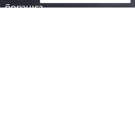
ติดตามเรา
รายละเอียดเพิ่มเติมเกี่ยวกับคณะ ติดตามข่าวสารคณะ
Phone
0-2218-1185
Email
psy@chula.ac.th
Facebook
Psychology CU
LinkedIn
Faculty of Psychology
Youtube
Psy Talk by Faculty of Psychology Chula