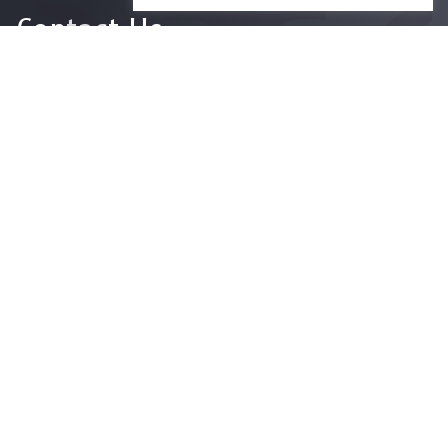
Contact Us
For more information please contact
Phone
+66-2218-1185
Email
psy@chula.ac.th
Facebook
Psychology CU
LinkedIn
Faculty of Psychology
Youtube
Psy Talk by Faculty of Psychology Chula