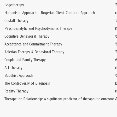
Logotherapy
จ
Humanistic Approach – Rogerian Client-Centered Approach
ท
Gestalt Therapy
จ
Psychoanalytic and Psychodynamic Therapy
ท
Cognitive Behavioral Therapy
จ
Acceptance and Commitment Therapy
จ
Adlerian Therapy & Behavioral Therapy
จ
Couple and Family Therapy
พ
Art Therapy
ศ
Buddhist Approach
จ
The Controversy of Diagnosis
ม
Reality Therapy
ก
Therapeutic Relationship: A significant predictor of therapeutic outcome
ส