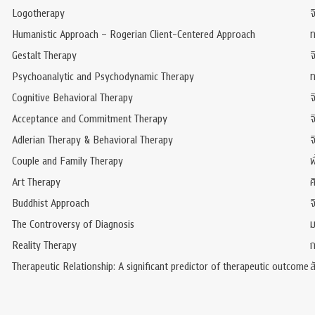
Logotherapy
จ
Humanistic Approach – Rogerian Client-Centered Approach
ท
Gestalt Therapy
จ
Psychoanalytic and Psychodynamic Therapy
ท
Cognitive Behavioral Therapy
จ
Acceptance and Commitment Therapy
จ
Adlerian Therapy & Behavioral Therapy
จ
Couple and Family Therapy
พ
Art Therapy
ศ
Buddhist Approach
จ
The Controversy of Diagnosis
ม
Reality Therapy
ก
Therapeutic Relationship: A significant predictor of therapeutic outcome
ส