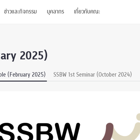
ข่าวและกิจกรรม
บุคลากร
เกี่ยวกับคณะ
ย
ความรู้
ข่าวทั้งหมด
คณาจารย์
พันธกิจ
ary 2025)
สนับสนุน
การวิชาการ
ข่าวประชาสัมพันธ์
เจ้าหน้าที่
สมาคมนิสิตเก่า
บัณฑิตศึกษา
 Stats Clinic
เสวนาและบรรยายพิเศษ
นักวิจัยหลังปริญญาเอก
เชิดชูศิษย์เก่า
le (February 2025)
SSBW 1st Seminar (October 2024)
หลักสูตรปริญญาโทและ
ปริญญาเอก
าร
์สุขภาวะทางจิต
โครงการอบรม
ผู้บริหาร
บริจาค
รระดับนานาชาติ
์จิตวิทยาเพื่อประสิทธิภาพองค์กร
ตำแหน่งงาน
รายงานประจำปี
 Di
ติดต่อเรา
s
Radio
Intranet