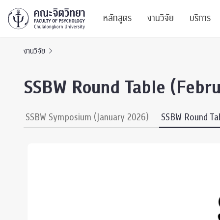
หลักสูตร
งานวิจัย
บริการ
งานวิจัย
ศูนย์และกลุ่มวิจั
สาระ
SSBW Round Table (Febru
ทรัพยากรและสิ่ง
บริ
ปริญญาบัณฑิต
ผลงานตีพิมพ์
PSY
SSBW Symposium (January 2026)
SSBW Round Tab
หลักสูตรปริญญาตรี
งานประชุมวิชาก
ศูนย
งานประชุมวิชากา
ศูนย
TICP 2023
Life
นิสิตปัจจุบัน
SSBW Activitie
CU 