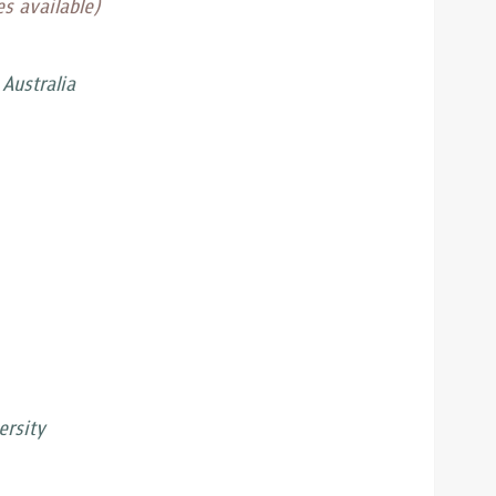
s available)
Australia
ersity