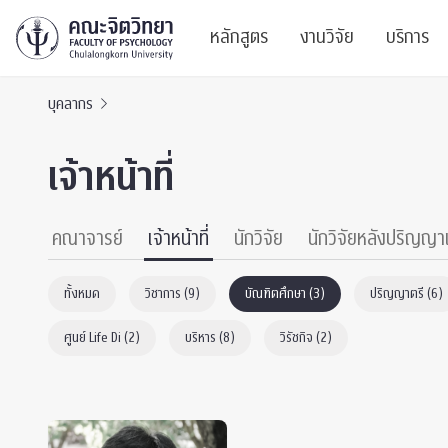
หลักสูตร
งานวิจัย
บริการ
บุคลากร
ศูนย์และกลุ่มวิจั
สาระ
เจ้าหน้าที่
ทรัพยากรและสิ่ง
บริ
ปริญญาบัณฑิต
ผลงานตีพิมพ์
PSY
คณาจารย์
เจ้าหน้าที่
นักวิจัย
นักวิจัยหลังปริญญา
หลักสูตรปริญญาตรี
งานประชุมวิชาก
ศูนย
ทั้งหมด
วิชาการ (9)
บัณฑิตศึกษา (3)
ปริญญาตรี (6)
งานประชุมวิชากา
ศูนย
ศูนย์ Life Di (2)
บริหาร (8)
วิรัชกิจ (2)
TICP 2023
Life
นิสิตปัจจุบัน
SSBW Activitie
CU 