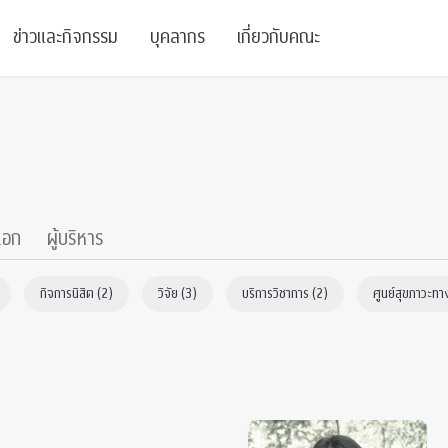
ข่าวและกิจกรรม
บุคลากร
เกี่ยวกับคณะ
ย
ความรู้
ข่าวทั้งหมด
คณาจารย์
พันธกิจ
สนับสนุน
การวิชาการ
ข่าวประชาสัมพันธ์
เจ้าหน้าที่
สมาคมนิสิตเก่า
บัณฑิตศึกษา
 Stats Clinic
เสวนาและบรรยายพิเศษ
นักวิจัยหลังปริญญาเอก
เชิดชูศิษย์เก่า
เอก
ผู้บริหาร
หลักสูตรปริญญาโทและ
ปริญญาเอก
าร
์สุขภาวะทางจิต
โครงการอบรม
ผู้บริหาร
บริจาค
กิจการนิสิต (2)
วิจัย (3)
บริการวิชาการ (2)
ศูนย์สุขภาวะทา
รระดับนานาชาติ
์จิตวิทยาเพื่อประสิทธิภาพองค์กร
ตำแหน่งงาน
รายงานประจำปี
 Di
ติดต่อเรา
s
Radio
Intranet