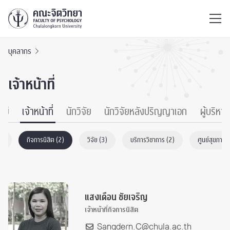
ไทย
EN
/
บุคลากร
เจ้าหน้าที่
รย์
เจ้าหน้าที่
นักวิจัย
นักวิจัยหลังปริญญาเอก
ผู้บริหาร
6)
กิจการนิสิต (2)
วิจัย (3)
บริการวิชาการ (2)
ศูนย์สุขภาวะ
แสงเดือน ชัยเจริญ
เจ้าหน้าที่กิจการนิสิต
Sangdern.C@chula.ac.th