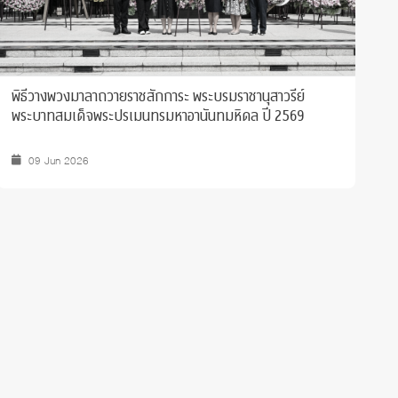
พิธีวางพวงมาลาถวายราชสักการะ พระบรมราชานุสาวรีย์
แ
พระบาทสมเด็จพระปรเมนทรมหาอานันทมหิดล ปี 2569
ร
09 Jun 2026