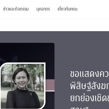
ข่าวและกิจกรรม
บุคลากร
เกี่ยวกับคณะ
ย
ความรู้
ข่าวทั้งหมด
คณาจารย์
พันธกิจ
สนับสนุน
การวิชาการ
ข่าวประชาสัมพันธ์
เจ้าหน้าที่
สมาคมนิสิตเก่า
บัณฑิตศึกษา
 Stats Clinic
เสวนาและบรรยายพิเศษ
นักวิจัยหลังปริญญาเอก
เชิดชูศิษย์เก่า
หลักสูตรปริญญาโทและ
ปริญญาเอก
าร
์สุขภาวะทางจิต
โครงการอบรม
ผู้บริหาร
บริจาค
ขอแสดงความ
รระดับนานาชาติ
์จิตวิทยาเพื่อประสิทธิภาพองค์กร
ตำแหน่งงาน
รายงานประจำปี
พิสิษฐ์สังฆ
 Di
ติดต่อเรา
ยกย่องเชิด
s
Radio
Intranet