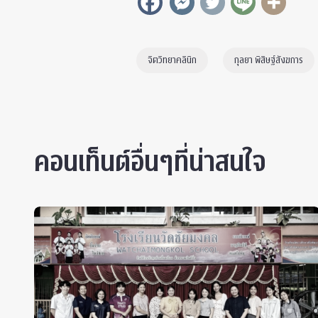
จิตวิทยาคลินิก
กุลยา พิสิษฐ์สังฆการ
คอนเท็นต์อื่นๆที่น่าสนใจ