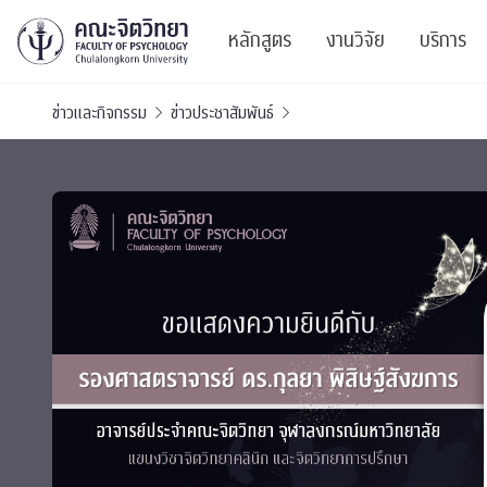
หลักสูตร
งานวิจัย
บริการ
ข่าวและกิจกรรม
ข่าวประชาสัมพันธ์
ศูนย์และกลุ่มวิจั
สาระ
ทรัพยากรและสิ่ง
บริ
ปริญญาบัณฑิต
ผลงานตีพิมพ์
PSY
หลักสูตรปริญญาตรี
งานประชุมวิชาก
ศูนย
งานประชุมวิชากา
ศูนย
TICP 2023
Life
นิสิตปัจจุบัน
SSBW Activitie
CU 