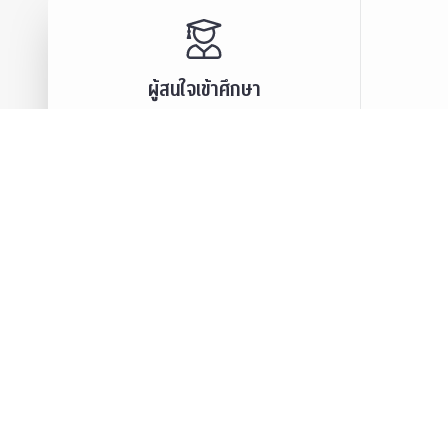
ผู้สนใจเข้าศึกษา
เสวนา
ปริญญาบัณฑิต
ข่าวปร
บัณฑิตศึกษา
สมาคม
ข่าวประชาสัมพันธ์
บุคลา
ติดตามเรา