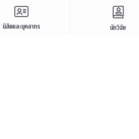
นิสิตและบุคลากร
นักวิจัย
และบรรยายพิเศษ
ศูนย์และกลุ่มวิจัย
ะชาสัมพันธ์
ทรัพยากรและสิ่งสนับสนุนก
นิสิตเก่า
เสวนาและบรรยายพิเศษ
กร
บุคลากร