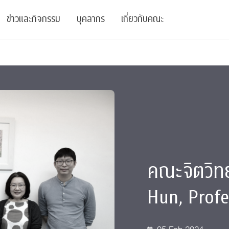
ข่าวและกิจกรรม
บุคลากร
เกี่ยวกับคณะ
ย
ความรู้
ข่าวทั้งหมด
คณาจารย์
พันธกิจ
สนับสนุน
การวิชาการ
ข่าวประชาสัมพันธ์
เจ้าหน้าที่
สมาคมนิสิตเก่า
บัณฑิตศึกษา
 Stats Clinic
เสวนาและบรรยายพิเศษ
นักวิจัยหลังปริญญาเอก
เชิดชูศิษย์เก่า
หลักสูตรปริญญาโทและ
ปริญญาเอก
าร
์สุขภาวะทางจิต
โครงการอบรม
ผู้บริหาร
บริจาค
คณะจิตวิทย
รระดับนานาชาติ
์จิตวิทยาเพื่อประสิทธิภาพองค์กร
ตำแหน่งงาน
รายงานประจำปี
Hun, Prof
 Di
ติดต่อเรา
s
Radio
Intranet