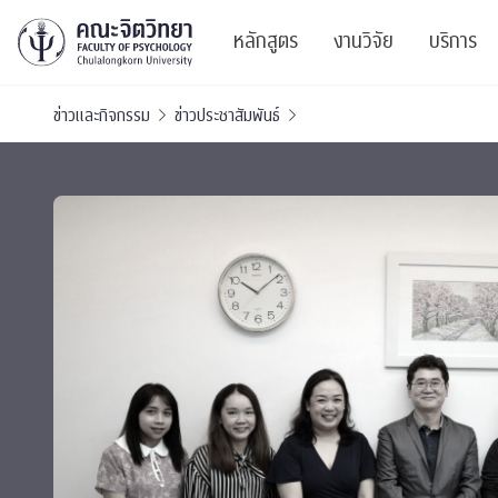
หลักสูตร
งานวิจัย
บริการ
ข่าวและกิจกรรม
ข่าวประชาสัมพันธ์
ศูนย์และกลุ่มวิจั
สาระ
ทรัพยากรและสิ่ง
บริ
ปริญญาบัณฑิต
ผลงานตีพิมพ์
PSY
หลักสูตรปริญญาตรี
งานประชุมวิชาก
ศูนย
งานประชุมวิชากา
ศูนย
TICP 2023
Life
นิสิตปัจจุบัน
SSBW Activitie
CU 