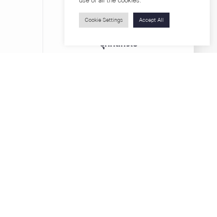
use of all the cookies.
Cookie Settings
Accept All
บุคคลทั่วไป
สาระความรู้
ารวิจัย
โครงการอบรม
เกี่ยวกับคณะ
ตำแหน่งงาน