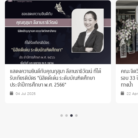
แสดงความยินดีกับคุณกุสุมา ลีลานราธิวัฒน์ ที่ได้
คณะจิตว
รับเกียรติบัตร "นิสิตดีเด่น ระดับบัณฑิตศึกษา
รอบ 33 ป
ประจำปีการศึกษา พ.ศ. 2566"
ทางน้ำ
04 Jul 2025
22 Ap