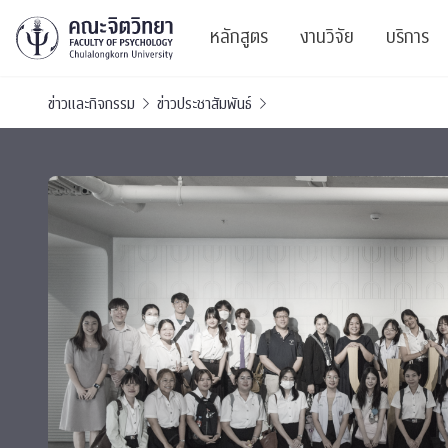
หลักสูตร
งานวิจัย
บริการ
ข่าวและกิจกรรม
ข่าวประชาสัมพันธ์
ศูนย์และกลุ่มวิจั
สาระ
ทรัพยากรและสิ่ง
บริ
ปริญญาบัณฑิต
ผลงานตีพิมพ์
PSY
หลักสูตรปริญญาตรี
งานประชุมวิชาก
ศูนย
งานประชุมวิชากา
ศูนย
TICP 2023
Life
นิสิตปัจจุบัน
SSBW Activitie
CU 