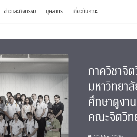
ข่าวและกิจกรรม
บุคลากร
เกี่ยวกับคณะ
ย
ความรู้
ข่าวทั้งหมด
คณาจารย์
พันธกิจ
สนับสนุน
การวิชาการ
ข่าวประชาสัมพันธ์
เจ้าหน้าที่
สมาคมนิสิตเก่า
ภาควิชาจิ
บัณฑิตศึกษา
 Stats Clinic
เสวนาและบรรยายพิเศษ
นักวิจัยหลังปริญญาเอก
เชิดชูศิษย์เก่า
หลักสูตรปริญญาโทและ
มหาวิทยาลัย
ปริญญาเอก
าร
์สุขภาวะทางจิต
โครงการอบรม
ผู้บริหาร
บริจาค
ศึกษาดูงาน
รระดับนานาชาติ
์จิตวิทยาเพื่อประสิทธิภาพองค์กร
ตำแหน่งงาน
รายงานประจำปี
คณะจิตวิทย
 Di
ติดต่อเรา
s
Radio
Intranet