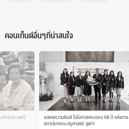
คอนเท็นต์อื่นๆที่น่าสนใจ
แสดงความยินดี ในโอกาสครบรอบ 68 ปี แห่งการ
แสดงความ
สถาปนาคณะครุศาสตร์ จุฬาฯ
รับสามเห