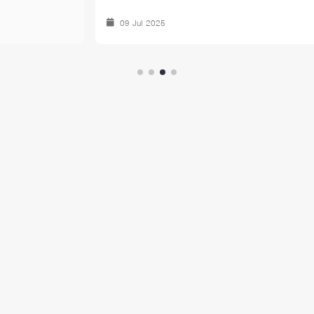
Champio
09 Jul 2025
14 Oc