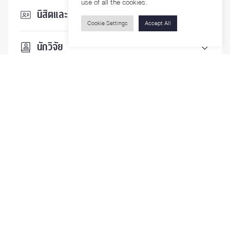
use of all the cookies.
นิสิตและบุคลากร
Cookie Settings
Accept All
นักวิจัย
บุคคลทั่วไป
ติดตามเรา
รายละเอียดเพิ่มเติมเกี่ยวกับคณะ ติดตามข่าวสารคณะ
Phone
0-2218-1185