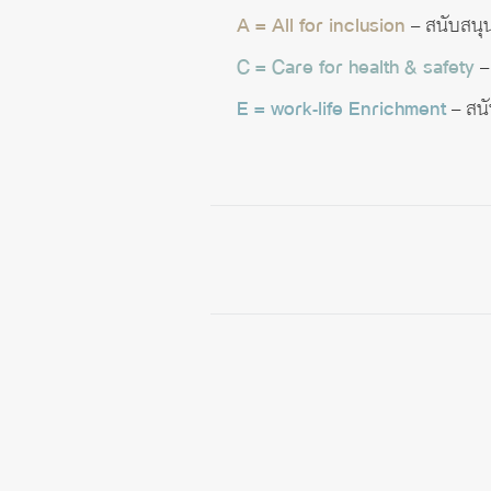
A = All for inclusion
– สนับสนุ
C = Care for health & safety
–
E = work-life Enrichment
– สน