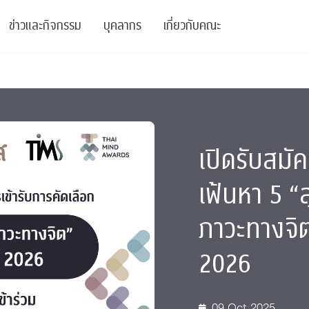
ข่าวและกิจกรรม
บุคลากร
เกี่ยวกับคณะ
ย
ความรู้
ข่าวทั้งหมด
คณาจารย์
พันธกิจ
สนับสนุน
การวิชาการ
ข่าวประชาสัมพันธ์
เจ้าหน้าที่
สมาคมนิสิตเก่า
เปิดรับสมั
บัณฑิตศึกษา
 Stats Clinic
เสวนาและบรรยายพิเศษ
นักวิจัยหลังปริญญาเอก
เชิดชูศิษย์เก่า
หลักสูตรปริญญาโทและ
เฟ้นหา 5 “
ปริญญาเอก
าร
์สุขภาวะทางจิต
โครงการอบรม
ผู้บริหาร
บริจาค
ภาวะทางจิต
รระดับนานาชาติ
์จิตวิทยาเพื่อประสิทธิภาพองค์กร
ตำแหน่งงาน
รายงานประจำปี
2026
 Di
ติดต่อเรา
s
Radio
Intranet
09 Oct 2025