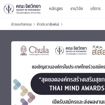
หลักสูตร
งานวิจัย
บริการ
ข่าวและกิจกรรม
ข่าวประชาสัมพันธ์
ศูนย์และกลุ่มวิจั
สาระ
ทรัพยากรและสิ่ง
บริ
ปริญญาบัณฑิต
ผลงานตีพิมพ์
PSY
หลักสูตรปริญญาตรี
งานประชุมวิชาก
ศูนย
งานประชุมวิชากา
ศูนย
TICP 2023
Life
นิสิตปัจจุบัน
SSBW Activitie
CU 