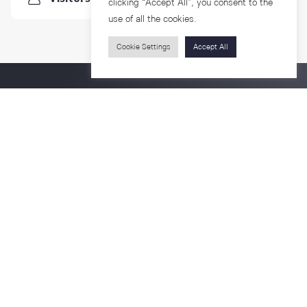
clicking “Accept All”, you consent to the
use of all the cookies.
Cookie Settings
Accept All
Contact Us
For more information please contact
Phone
+66-2218-1185
Email
psy@chula.ac.th
Facebook
Psychology CU
LinkedIn
Faculty of Psychology