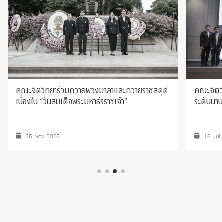
คณะจิตวิทยาร่วมถวายพวงมาลาและถวายราชสดุดี
คณะจิตว
เนื่องใน “วันสมเด็จพระมหาธีรราชเจ้า”
ระดับนาน
25 Nov 2025
16 Jul