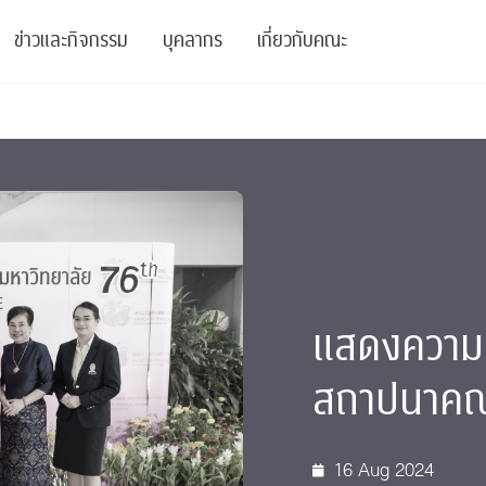
ข่าวและกิจกรรม
บุคลากร
เกี่ยวกับคณะ
ย
ความรู้
ข่าวทั้งหมด
คณาจารย์
พันธกิจ
สนับสนุน
การวิชาการ
ข่าวประชาสัมพันธ์
เจ้าหน้าที่
สมาคมนิสิตเก่า
บัณฑิตศึกษา
 Stats Clinic
เสวนาและบรรยายพิเศษ
นักวิจัยหลังปริญญาเอก
เชิดชูศิษย์เก่า
หลักสูตรปริญญาโทและ
ปริญญาเอก
าร
์สุขภาวะทางจิต
โครงการอบรม
ผู้บริหาร
บริจาค
แสดงความย
รระดับนานาชาติ
์จิตวิทยาเพื่อประสิทธิภาพองค์กร
ตำแหน่งงาน
รายงานประจำปี
สถาปนาคณะ
 Di
ติดต่อเรา
s
Radio
Intranet
16 Aug 2024