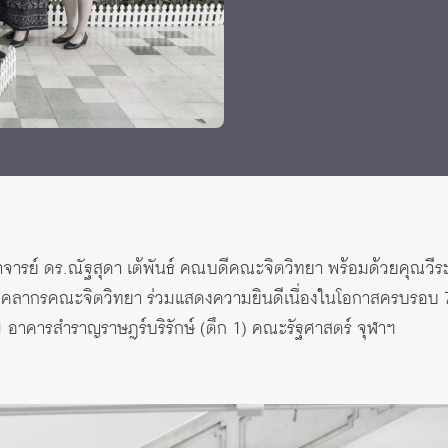
ราจารย์ ดร.ณัฐสุดา เต้พันธ์ คณบดีคณะจิตวิทยา พร้อมด้วยคุณวีระ
 บุคลากรคณะจิตวิทยา ร่วมแสดงความยินดีเนื่องในโอกาสครบรอบ
1 อาคารสำราญราษฎร์บริรักษ์ (ตึก 1) คณะรัฐศาสตร์ จุฬาฯ