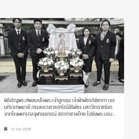
พิธีเชิญพระศพสมเด็จพระเจ้าลูกเธอ เจ้าฟ้าพัชรกิติยาภา นเร
ข
นทิราเทพยวดี กรมหลวงราชสาริณีสิริพัชร มหาวัชรราชธิดา
ร
จากโรงพยาบาลจุฬาลงกรณ์ สภากาชาดไทย ไปยังพระบรม
เ
มหาราชวัง
13 Jun 2026