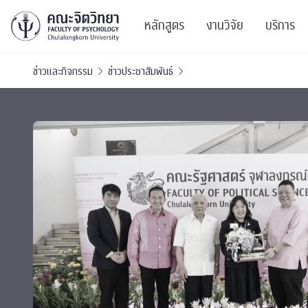
หลักสูตร
งานวิจัย
บริการ
ข่าวและกิจกรรม
ข่าวประชาสัมพันธ์
ศูนย์และกลุ่มวิจั
สาระ
ทรัพยากรและสิ่ง
บริ
ปริญญาบัณฑิต
ผลงานตีพิมพ์
PSY
หลักสูตรปริญญาตรี
งานประชุมวิชาก
ศูนย
งานประชุมวิชากา
ศูนย
TICP 2023
Life
นิสิตปัจจุบัน
SSBW Activitie
CU 