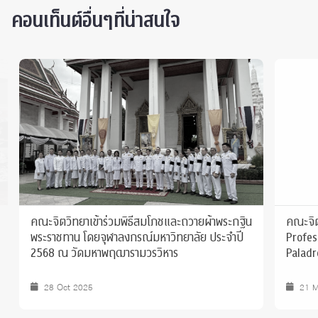
คอนเท็นต์อื่นๆที่น่าสนใจ
คณะจิตวิทยาเข้าร่วมพิธีสมโภชและถวายผ้าพระกฐิน
คณะจิตวิ
พระราชทาน โดยจุฬาลงกรณ์มหาวิทยาลัย ประจำปี
Professo
2568 ณ วัดมหาพฤฒารามวรวิหาร
Paladro
28 Oct 2025
21 Ma