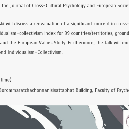
as the Journal of Cross-Cultural Psychology and European Societ
ski will discuss a reevaluation of a significant concept in cros
idualism-collectivism index for 99 countries/territories, groun
and the European Values Study. Furthermore, the talk will e
nd Individualism-Collectivism.
 time)
Borommaratchachonnanisisattaphat Building, Faculty of Psycho