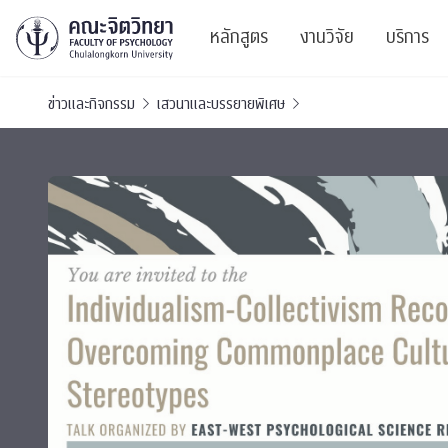
หลักสูตร
งานวิจัย
บริการ
ข่าวและกิจกรรม
เสวนาและบรรยายพิเศษ
ศูนย์และกลุ่มวิจั
สาระ
ทรัพยากรและสิ่ง
บริ
ปริญญาบัณฑิต
ผลงานตีพิมพ์
PSY
หลักสูตรปริญญาตรี
งานประชุมวิชาก
ศูนย
งานประชุมวิชากา
ศูนย
TICP 2023
Life
นิสิตปัจจุบัน
SSBW Activitie
CU 