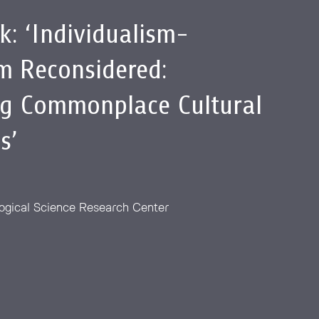
lk: ‘Individualism-
sm Reconsidered:
g Commonplace Cultural
s’
ogical Science Research Center