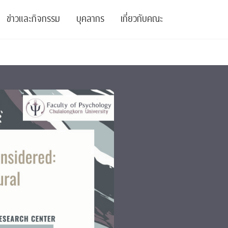
ข่าวและกิจกรรม
บุคลากร
เกี่ยวกับคณะ
ย
ความรู้
ข่าวทั้งหมด
คณาจารย์
พันธกิจ
สนับสนุน
การวิชาการ
ข่าวประชาสัมพันธ์
เจ้าหน้าที่
สมาคมนิสิตเก่า
บัณฑิตศึกษา
 Stats Clinic
เสวนาและบรรยายพิเศษ
นักวิจัยหลังปริญญาเอก
เชิดชูศิษย์เก่า
หลักสูตรปริญญาโทและ
ปริญญาเอก
าร
์สุขภาวะทางจิต
โครงการอบรม
ผู้บริหาร
บริจาค
รระดับนานาชาติ
์จิตวิทยาเพื่อประสิทธิภาพองค์กร
ตำแหน่งงาน
รายงานประจำปี
 Di
ติดต่อเรา
s
Radio
Intranet