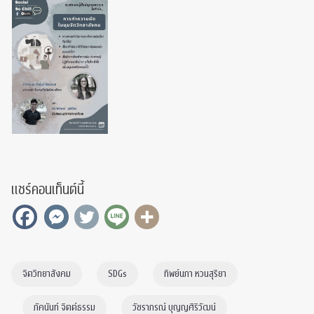
แชร์คอนเท็นต์นี้
จิตวิทยาสังคม
SDGs
ทิพย์นภา หวนสุริยา
ภัคนันท์ จิตต์ธรรม
วัชราภรณ์ บุญญศิริวัฒน์