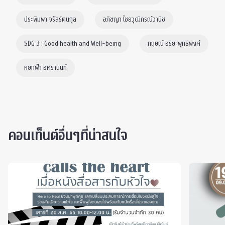
ประพิมพา จรัลรัตนกุล
อภิชญา ไชยวุฒิกรณ์วานิช
SDG 3 : Good health and Well-being
กฤษณ์ อริยะพุทธิพงศ์
หยกฟ้า อิศรานนท์
คอนเท็นต์อื่นๆที่น่าสนใจ