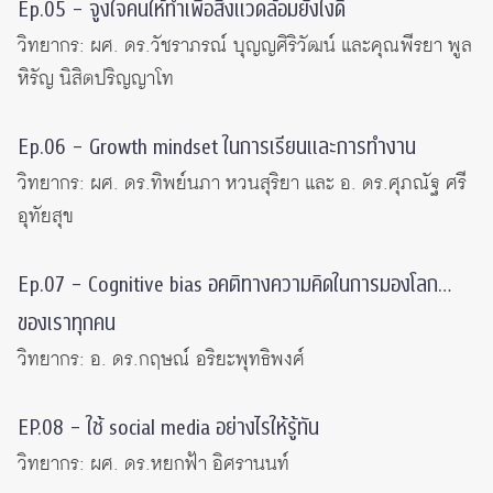
Ep.05 – จูงใจคนให้ทำเพื่อสิงแวดล้อมยังไงดี
วิทยากร: ผศ. ดร.วัชราภรณ์ บุญญศิริวัฒน์ และคุณพีรยา พูล
หิรัญ นิสิตปริญญาโท
Ep.06 – Growth mindset ในการเรียนและการทำงาน
วิทยากร: ผศ. ดร.ทิพย์นภา หวนสุริยา และ อ. ดร.ศุภณัฐ ศรี
อุทัยสุข
Ep.07 – Cognitive bias อคติทางความคิดในการมองโลก…
ของเราทุกคน
วิทยากร: อ. ดร.กฤษณ์ อริยะพุทธิพงศ์
EP.08 – ใช้ social media อย่างไรให้รู้ทัน
วิทยากร: ผศ. ดร.หยกฟ้า อิศรานนท์