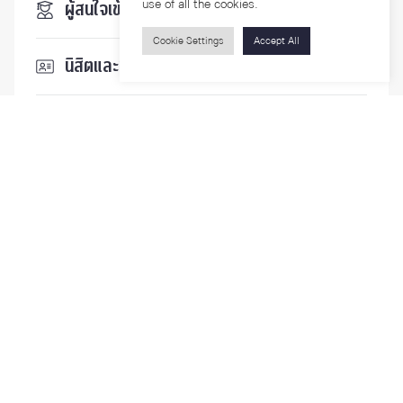
use of all the cookies.
ผู้สนใจเข้าศึกษา
Cookie Settings
Accept All
นิสิตและบุคลากร
นักวิจัย
บุคคลทั่วไป
ติดตามเรา
รายละเอียดเพิ่มเติมเกี่ยวกับคณะ ติดตามข่าวสารคณะ