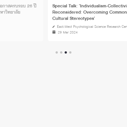
Special Talk: 'Individualism-Collectivism
การเสวน
Reconsidered: Overcoming Commonplace
ลดการตี
Cultural Stereotypes'
East-West Psychological Science Research Center
Hear to
29 Mar 2024
08 No