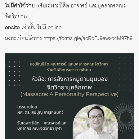
ไม่มีค่าใช้จ่าย​
((รับเฉพาะนิสิต​ อาจารย์​ และบุคลากรคณะ
จิตวิทยา))​
onsite
เท่านั้น​ ไม่มี​ online​
ลงทะเบียนได้ทาง​
https://forms.gle/acRqFJ9ewxo4M97h9