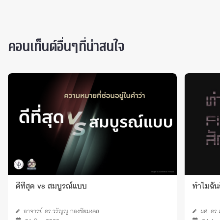
คอนเท็นต์อื่นๆที่น่าสนใจ
ดีที่สุด vs สมบูรณ์แบบ
ทำไมฉันถ
อาจารย์ ดร.วรัญญู กองชัยมงคล
ผศ. ดร.