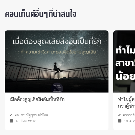
คอนเท็นต์อื่นๆที่น่าสนใจ
เมื่อต้องสูญเสียสิ่งอันเป็นที่รัก
ทำไมผู้
กว่าผู้ช
ผศ. ดร.ณัฐสุดา เต้พันธ์
อาจารย์ 
16 Dec 2018
19 Au