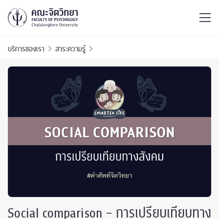
ไทย
EN
/
บริการของเรา
สาระความรู้
Social comparison – การเปรียบเทียบทาง