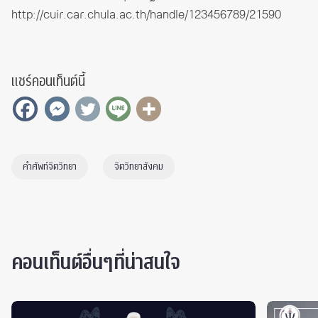
http://cuir.car.chula.ac.th/handle/123456789/21590
แชร์คอนเท็นต์นี้
คำศัพท์จิตวิทยา
จิตวิทยาสังคม
คอนเท็นต์อื่นๆที่น่าสนใจ