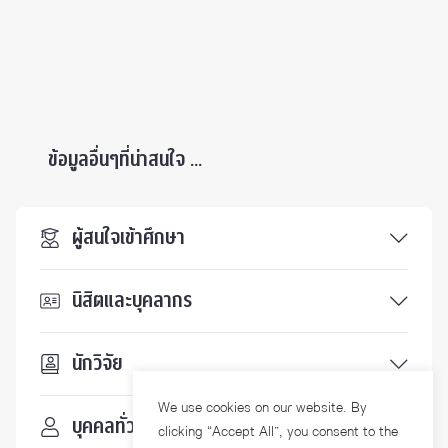
ข้อมูลอื่นๆที่น่าสนใจ ...
ผู้สนใจเข้าศึกษา
นิสิตและบุคลากร
นักวิจัย
We use cookies on our website. By
บุคคลทั่วไป
clicking “Accept All”, you consent to the