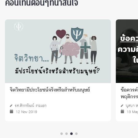
คอนเท็นต์อื่นๆที่น่าสนใจ
จิตวิทยามีประโยชน์จริงหรือสำหรับมนุษย์
ข้อควรค
พฤติกรรม
รศ.สักกพัฒน์ งามเอก
นุสบา ส
12 Nov 2019
13 Ma