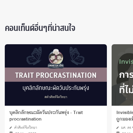
คอนเท็นต์อื่นๆที่น่าสนใจ
บุคลิกลักษณะผัดวันประกันพรุ่ง - Trait
Invisibl
procrastination
ถูกมองเ
คำศัพท์จิตวิทยา
ผศ. ดร.