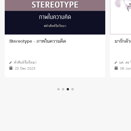
มารักตัวเองกันเถอะ
ผศ. ดร.วัชราภรณ์ บุญญศิริวัฒน์
06 Jun 2018