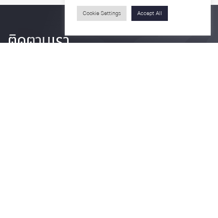
Cookie Settings
Accept All
ติดตามเรา
รายละเอียดเพิ่มเติมเกี่ยวกับคณะ ติดตามข่าวสารคณะ
Phone
0-2218-1185
Email
psy@chula.ac.th
Facebook
Psychology CU
LinkedIn
Faculty of Psychology
Youtube
Psy Talk by Faculty of Psychology Chula