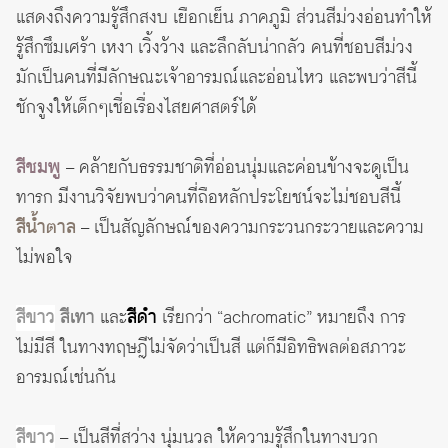
แสดงถึงความรู้สึกสงบ เยือกเย็น ภาคภูมิ ส่วนสีม่วงอ่อนทำให้
รู้สึกซึมเศร้า เหงา เวิ้งว้าง และลึกลับน่ากลัว คนที่ชอบสีม่วง
มักเป็นคนที่มีลักษณะเจ้าอารมณ์และอ่อนไหว และพบว่าสีนี้
ชักจูงให้เด็กๆเชื่อเรื่องไสยศาสตร์ได้
สีชมพู
– คล้ายกับธรรมชาติที่อ่อนนุ่มและค่อนข้างจะดูเป็น
ทารก มีงานวิจัยพบว่าคนที่ถือหลักประโยชน์จะไม่ชอบสีนี้
สีน้ำตาล
– เป็นสัญลักษณ์ของความกระวนกระวายและความ
ไม่พอใจ
สีขาว
สีเทา
และ
สีดำ
เรียกว่า “achromatic” หมายถึง การ
ไม่มีสี ในทางทฤษฎีไม่จัดว่าเป็นสี แต่ก็มีอิทธิพลต่อสภาวะ
อารมณ์เช่นกัน
สีขาว
– เป็นสีที่สว่าง นุ่มนวล ให้ความรู้สึกในทางบวก