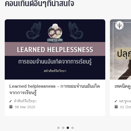
คอนเท็นต์อื่นๆที่น่าสนใจ
Learned helplessness – การยอมจำนนอันเกิด
เทคนิคดู
จากการเรียนรู้
คำศัพท์จิตวิทยา
ผศ.ชูพง
06 Mar 2020
02 Oc