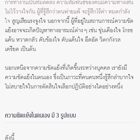
การทำงานเป็นทีมลดลง ความสัมพันธ์ของคนมีความห่างเหิน
ไม่ไว้วางใจกัน ผู้ที่รู้สึกว่าตนพ่ายแพ้ จะรู้สึกไร้ค่า หมดกำลัง
ใจ
สูญเสียแรงจูงใจ นอกจากนี้ ผู้ที่อยู่ในสถานการณ์ความขัด
แย้งอาจจะเกิดปัญหาทางอารมณ์ต่าง ๆ เช่น ขุ่นเคืองใจ โกรธ
แค้น หวาดกลัว คับข้องใจ คับแค้นใจ อึดอัด วิตกกังวล
เครียด เป็นต้น
นอกเหนือจากความขัดแย้งที่เกิดขึ้นระหว่างบุคคล เรายังมี
ความขัดแย้งในตนเอง ซึ่งเป็นภาวะที่คนคนหนึ่งรู้สึกลำบากใจ
ไม่สบายใจในการตัดสินใจเลือกปฏิบัติอย่างใดอย่างหนึ่ง
ความขัดแย้งในตนเอง มี 3 รูปแบบ
ดังนี้