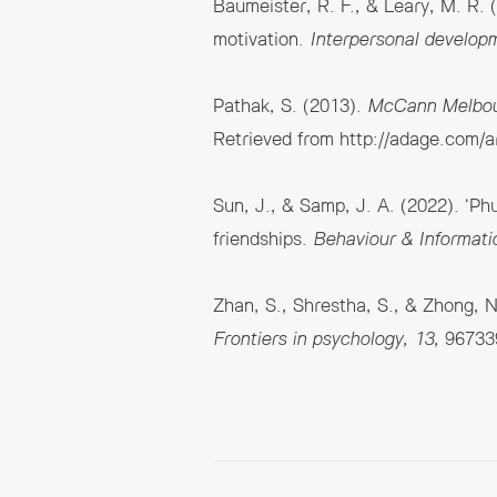
Baumeister, R. F., & Leary, M. R.
motivation.
Interpersonal develop
Pathak, S. (2013).
McCann Melbourn
Retrieved from
http://adage.com/a
Sun, J., & Samp, J. A. (2022). ‘Ph
friendships.
Behaviour & Informati
Zhan, S., Shrestha, S., & Zhong, N
Frontiers in psychology, 13
, 9673