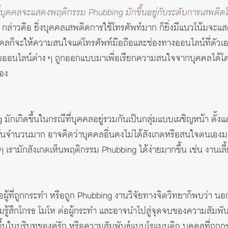
่บุคคลจะแสดงพฤติกรรม Phubbing มักขึ้นอยู่กับระดับการเสพติด
กล่าวคือ ยิ่งบุคคลเสพติดการใช้โทรศัพท์มาก ก็ยิ่งมีแนวโน้มจ
คลก็จะให้ความสนใจแต่โทรศัพท์มือถือและช่องทางออนไลน์ที่ตัวเอง
คมออนไลน์ต่าง ๆ ถูกออกแบบมาเพื่อเรียกความสนใจจากบุคคลได้โด
นอง
มักเกิดขึ้นในกรณีที่บุคคลอยู่รวมกันเป็นกลุ่มแบบเผชิญหน้า ตั้ง
กันจำนวนมาก อาจคิดว่าบุคคลอื่นคงไม่ได้สังเกตหรือสนใจตนเองมาก
เรามักสังเกตเห็นพฤติกรรม Phubbing ได้ง่ายมากขึ้น เช่น งานเล
ะต่อผู้ที่ถูกกระทำ หรือถูก Phubbing งานวิจัยทางจิตวิทยาก็พบว่
วามรู้สึกโกรธ โมโห ต่อผู้กระทำ และอาจนำไปสู่จุดจบของความสัมพั
้นในบริบทของคู่รัก หรือความสัมพันธ์แบบโรแมนติก บุคคลที่ถูก