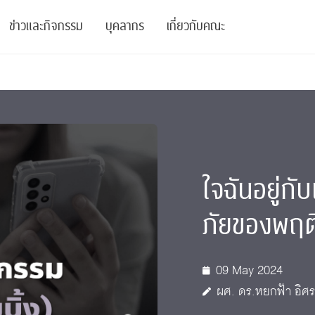
ข่าวและกิจกรรม
บุคลากร
เกี่ยวกับคณะ
ย
ความรู้
ข่าวทั้งหมด
คณาจารย์
พันธกิจ
สนับสนุน
การวิชาการ
ข่าวประชาสัมพันธ์
เจ้าหน้าที่
สมาคมนิสิตเก่า
บัณฑิตศึกษา
 Stats Clinic
เสวนาและบรรยายพิเศษ
นักวิจัยหลังปริญญาเอก
เชิดชูศิษย์เก่า
หลักสูตรปริญญาโทและ
ใจฉันอยู่กับ
ปริญญาเอก
าร
์สุขภาวะทางจิต
โครงการอบรม
ผู้บริหาร
บริจาค
ภัยของพฤติ
รระดับนานาชาติ
์จิตวิทยาเพื่อประสิทธิภาพองค์กร
ตำแหน่งงาน
รายงานประจำปี
 Di
ติดต่อเรา
09 May 2024
ผศ. ดร.หยกฟ้า อิศ
s
Radio
Intranet