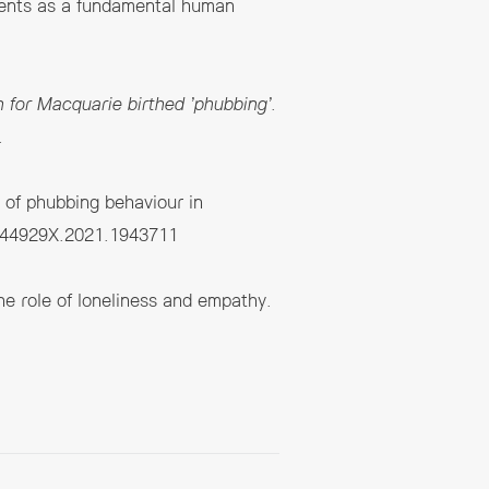
hments as a fundamental human
 for Macquarie birthed ’phubbing’
.
.
s of phubbing behaviour in
0144929X.2021.1943711
he role of loneliness and empathy.