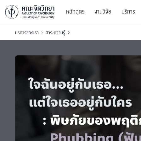
หลักสูตร
งานวิจัย
บริการ
บริการของเรา
สาระความรู้
ศูนย์และกลุ่มวิจั
สาระ
ทรัพยากรและสิ่ง
บริ
ปริญญาบัณฑิต
ผลงานตีพิมพ์
PSY
หลักสูตรปริญญาตรี
งานประชุมวิชาก
ศูนย
งานประชุมวิชากา
ศูนย
TICP 2023
Life
นิสิตปัจจุบัน
SSBW Activitie
CU 