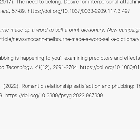
 (2017). The need to belong: Desire for interpersonal attac
ment
, 57-89.
https://doi.org/10.1037/0033-2909.117.3.497
e made up a word to sell a print dictionary: New campaign
rticle/news/mccann-melbourne-made-a-word-sell-a-dictionary
ubbing is happening to you’: examining predictors and effect
on Technology, 41
(12), 2691-2704.
https://doi.org/10.1080/
. (2022). Romantic relationship satisfaction and phubbing: T
39.
https://doi.org/10.3389/fpsyg.2022.967339