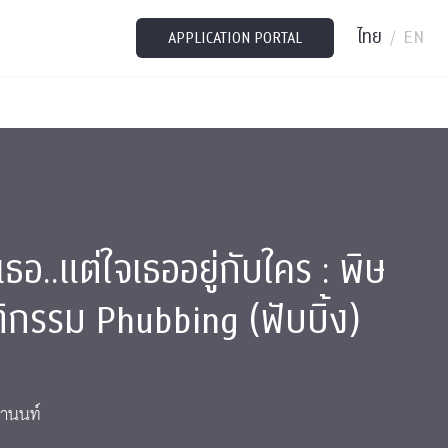
ไทย
EN
/
APPLICATION PORTAL
เธอ..แต่ใจเธออยู่กับใคร : พิษ
กรรม Phubbing (ฟับบิ้ง)
รานนท์