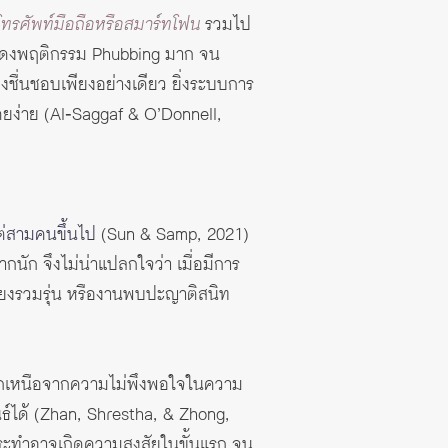
โทรศัพท์มือถือหรือสมาร์ทโฟน
รวมไป
ะแสดงพฤติกรรม Phubbing มาก จน
ชื่นชอบเพียงอย่างเดียว ยิ่งระบบการ
ยง่าย (Al‐Saggaf & O’Donnell,
แต่สามคนขึ้นไป
(Sun & Samp, 2021)
นัก จึงไม่น่าแปลกใจว่า เมื่อมีการ
ี้ยงรวมรุ่น หรืองานพบปะญาติสนิท
า นอกเหนือจากความไม่พึงพอใจในความ
นธ์ได้ (Zhan, Shrestha, & Zhong,
กระทำอาจเกิดความสงสัยในขั้นแรก จน