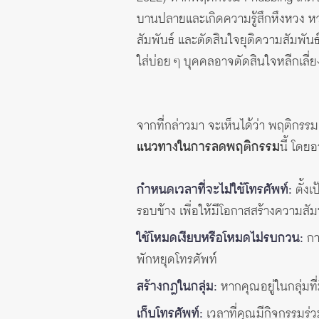
บานปลายและเกิดความรู้สึกหึงหวง ห
สัมพันธ์ และตัดสินใจยุติความสัมพันธ
ใส่บ่อย ๆ บุคคลอาจตัดสินใจหลีกเล
จากที่กล่าวมา จะเห็นได้ว่า พฤติกรร
แนวทางในการลดพฤติกรรม
นี้ โดย
กำหนดเวลาที่จะไม่ใช้โทรศัพท์:
ตั้งเ
รอบข้าง เพื่อให้มีโอกาสสร้างความสั
ใช้โหมดเงียบหรือโหมดไม่รบกวน:
การ
พักหยุดโทรศัพท์
สร้างกฎในกลุ่ม:
หากคุณอยู่ในกลุ่มท
เก็บโทรศัพท์:
เวลาที่คุณมีกิจกรรมร่ว