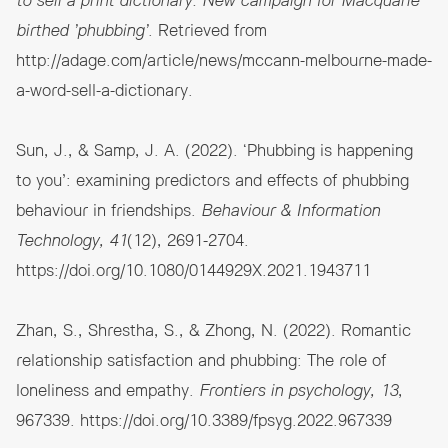
to sell a print dictionary: New campaign for Macquarie
birthed ’phubbing’
. Retrieved from
http://adage.com/article/news/mccann-melbourne-made-
a-word-sell-a-dictionary.
Sun, J., & Samp, J. A. (2022). ‘Phubbing is happening
to you’: examining predictors and effects of phubbing
behaviour in friendships.
Behaviour & Information
Technology, 41
(12), 2691-2704.
https://doi.org/10.1080/0144929X.2021.1943711
Zhan, S., Shrestha, S., & Zhong, N. (2022). Romantic
relationship satisfaction and phubbing: The role of
loneliness and empathy.
Frontiers in psychology, 13
,
967339.
https://doi.org/10.3389/fpsyg.2022.967339