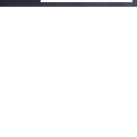
Email
psy@chula.ac.th
Facebook
Psychology CU
LinkedIn
Faculty of Psychology
Youtube
Psy Talk by Faculty of Psychology Chula
7th Fl. Borommaratchachonnanisisattaphat Bldg.
Rama 1 Road, Wangmai, Pathumwan
Bangkok 10330 Thailand
Privacy Policy