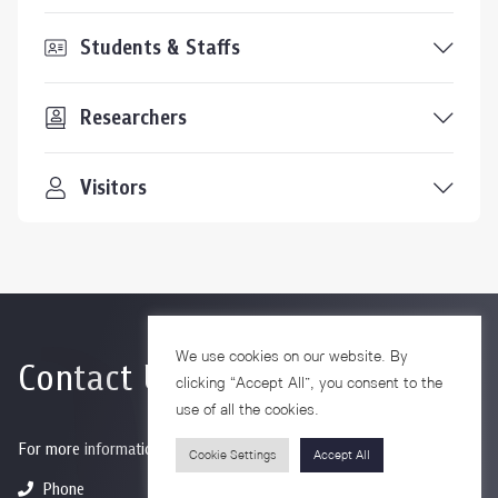
Students & Staffs
Researchers
Visitors
We use cookies on our website. By
Contact Us
clicking “Accept All”, you consent to the
use of all the cookies.
For more information please contact
Cookie Settings
Accept All
Phone
+66-2218-1185