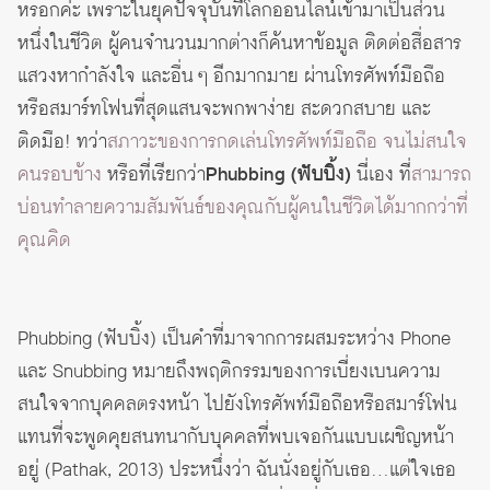
หรอกค่ะ เพราะในยุคปัจจุบันที่โลกออนไลน์เข้ามาเป็นส่วน
หนึ่งในชีวิต ผู้คนจำนวนมากต่างก็ค้นหาข้อมูล ติดต่อสื่อสาร
แสวงหากำลังใจ และอื่น ๆ อีกมากมาย ผ่านโทรศัพท์มือถือ
หรือสมาร์ทโฟนที่สุดแสนจะพกพาง่าย สะดวกสบาย และ
ติดมือ! ทว่า
สภาวะของการกดเล่นโทรศัพท์มือถือ จนไม่สนใจ
คนรอบข้าง
หรือที่เรียกว่า
Phubbing (ฟับบิ้ง)
นี่เอง ที่
สามารถ
บ่อนทำลายความสัมพันธ์ของคุณกับผู้คนในชีวิตได้มากกว่าที่
คุณคิด
Phubbing (ฟับบิ้ง) เป็นคำที่มาจากการผสมระหว่าง Phone
และ Snubbing หมายถึงพฤติกรรมของการเบี่ยงเบนความ
สนใจจากบุคคลตรงหน้า ไปยังโทรศัพท์มือถือหรือสมาร์โฟน
แทนที่จะพูดคุยสนทนากับบุคคลที่พบเจอกันแบบเผชิญหน้า
อยู่ (Pathak, 2013) ประหนึ่งว่า ฉันนั่งอยู่กับเธอ…แต่ใจเธอ